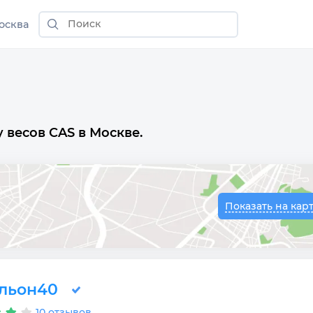
осква
 весов CAS в Москве.
Показать на кар
льон40
10 отзывов