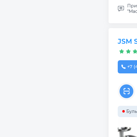
При
"Мас
JSM S
+7 (
Буль