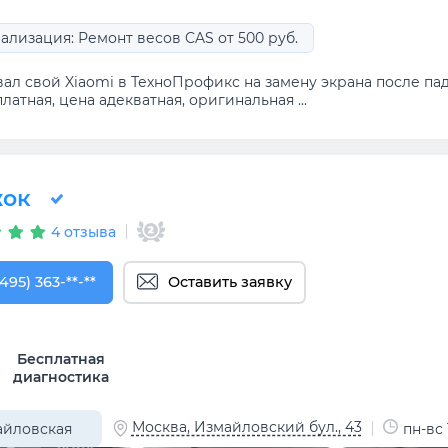
ализация: Ремонт весов CAS от 500 руб.
ал свой Xiaomi в ТехноПрофикс на замену экрана после паде
латная, цена адекватная, оригинальная ...
ок
4 отзыва
495) 363-57-03
(495) 363-**-**
Оставить заявку
Бесплатная
диагностика
Москва, Измайловский бул., 43
айловская
пн-вс 