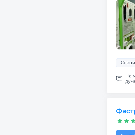
Специ
На м
дума
Фаст