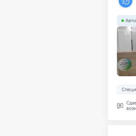
Авто
Специ
Сда
вози