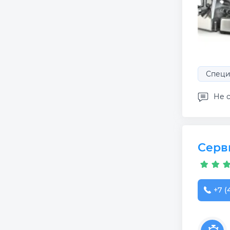
Специ
Не с
Серв
+7 (