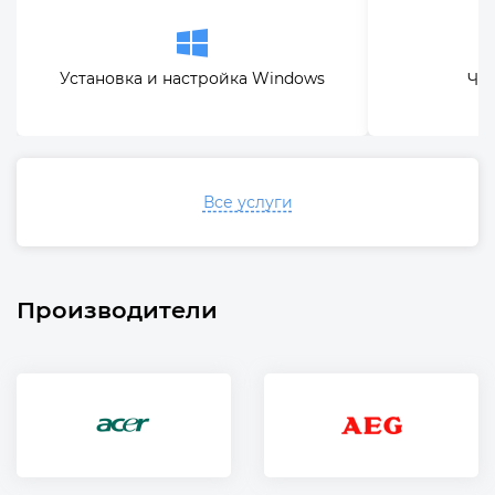
Установка и настройка Windows
Чис
Все услуги
Производители