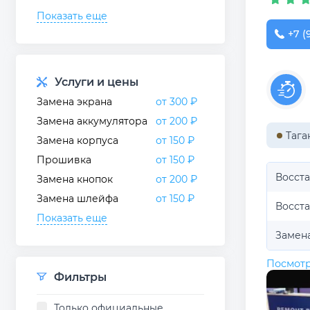
Показать еще
+7 (
Услуги и цены
Замена экрана
от 300 ₽
Замена аккумулятора
от 200 ₽
Тага
Замена корпуса
от 150 ₽
Прошивка
от 150 ₽
Восст
Замена кнопок
от 200 ₽
Замена шлейфа
от 150 ₽
Восст
Показать еще
Замен
Посмотр
Фильтры
Только официальные