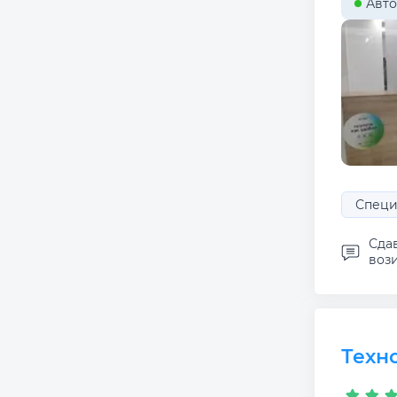
Авто
Специ
Сда
вози
Техн