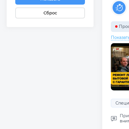
Сброс
Прос
Показат
Специа
Прих
вним