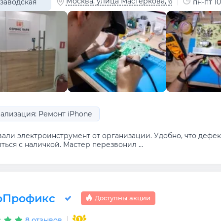
Москва, улица Мастеркова, 6
заводская
пн-пт 10
ализация: Ремонт iPhone
вали электроинструмент от организации. Удобно, что дефе
ться с наличкой. Мастер перезвонил ...
оПрофикс
Доступны акции
8 отзывов