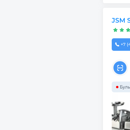
JSM S
+7 (
Буль