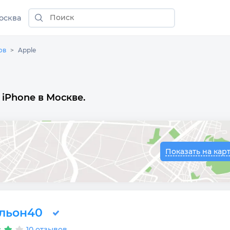
осква
ов
Apple
iPhone в Москве.
Показать на кар
льон40
10 отзывов