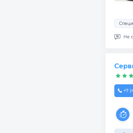
Специ
Не с
Серв
+7 (