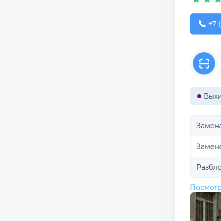
+7 (
+7 
Вых
Замен
Замен
Разбл
Посмотр