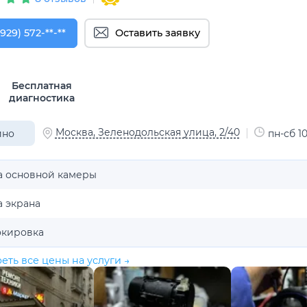
929) 572-29-54
(929) 572-**-**
Оставить заявку
Бесплатная
диагностика
Москва, Зеленодольская улица, 2/40
ино
пн-сб 10
а основной камеры
а экрана
окировка
еть все цены на услуги →