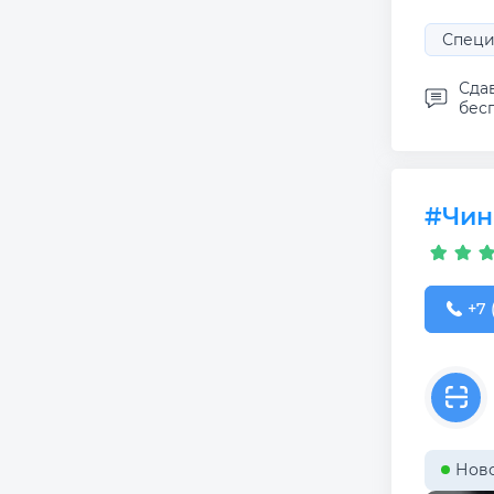
Специ
Сдав
бесп
#Чи
+7 (
+7 
Ново