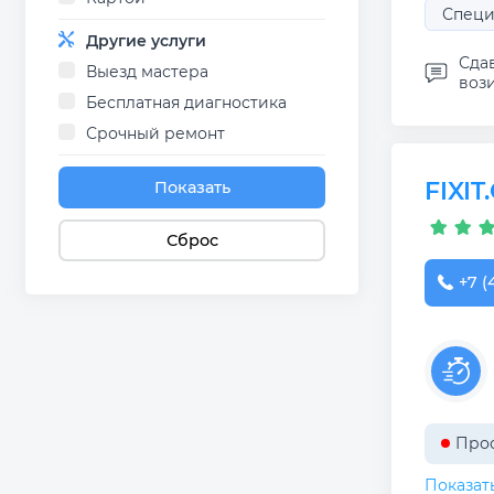
Специ
Другие услуги
Сда
Выезд мастера
вози
Бесплатная диагностика
Срочный ремонт
FIXI
Показать
Сброс
+7 (
Прос
Показат