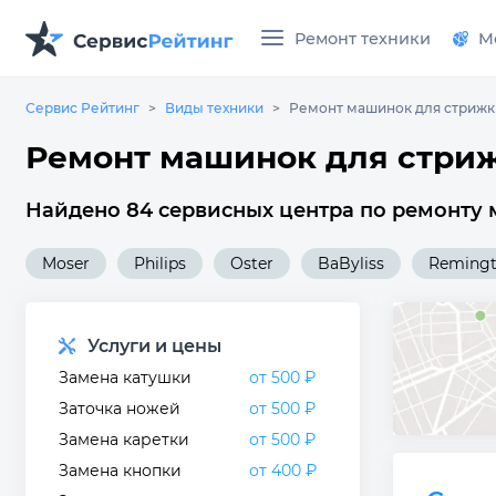
Ремонт техники
М
Сервис Рейтинг
Виды техники
Ремонт машинок для стрижк
Ремонт машинок для стриж
Найдено 84 сервисных центра по ремонту 
Moser
Philips
Oster
BaByliss
Reming
Услуги и цены
Замена катушки
от 500 ₽
Заточка ножей
от 500 ₽
Замена каретки
от 500 ₽
Замена кнопки
от 400 ₽