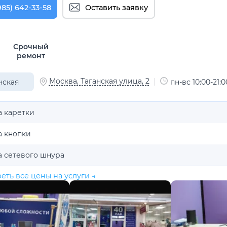
985) 642-33-58
Оставить заявку
Срочный
ремонт
Москва, Таганская улица, 2
нская
пн-вс 10:00-21:0
а каретки
а кнопки
а сетевого шнура
еть все цены на услуги →