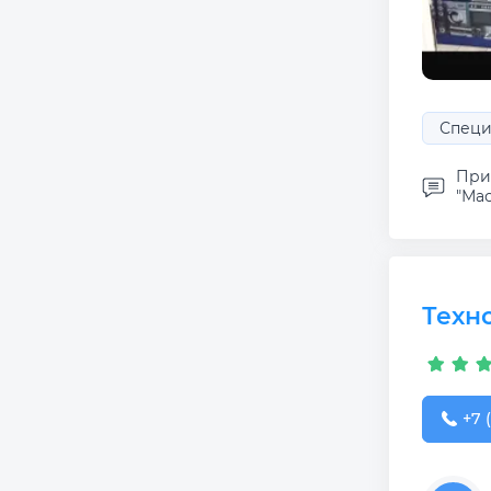
Специ
При
"Мас
Техн
+7 (
+7 