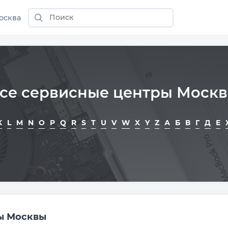
осква
се сервисные центры Моск
K
L
M
N
O
P
Q
R
S
T
U
V
W
X
Y
Z
А
Б
В
Г
Д
Е
ы Москвы