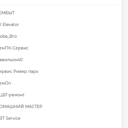
ЕМБЫТ
K Elevator
oba_Bro
емПК-Сервис
авильон40
ервис Ривер парк
емOn
ЦБТ-ремонт
ОМАШНИЙ МАСТЕР
BT Service