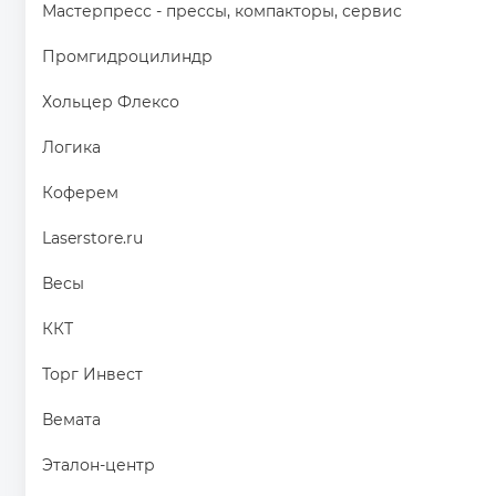
Мастерпресс - прессы, компакторы, сервис
Промгидроцилиндр
Хольцер Флексо
Логика
Коферем
Laserstore.ru
Весы
ККТ
Торг Инвест
Вемата
Эталон-центр