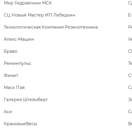
Мир Гидравлики МСК
С
СЦ Новый Мастер ИП Лебедкин
Е
Технологическая Компания Резинотехника
Р
Алекс-Машин
V
Браво
С
Ремимпульс
Т
Финит
С
Маск Пэй
С
Галерея Штейнберг
Э
Аси
C
КрановыеВесы
В