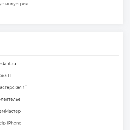
ус-индустрия
edant.ru
ока IT
астерскаяКП
елеателье
емМастер
elp-iPhone