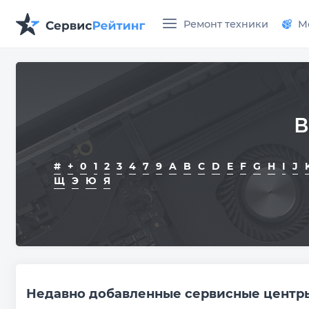
Ремонт техники
М
В
#
+
0
1
2
3
4
7
9
A
B
C
D
E
F
G
H
I
J
Щ
Э
Ю
Я
Недавно добавленные сервисные центр