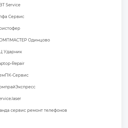
BT Service
лфа Сервис
ристофер
ОМПМАСТЕР Одинцово
Ц Ударник
aptop-Repair
емПК-Сервис
омпрайЭкспресс
ervice.laser
анда сервис ремонт телефонов