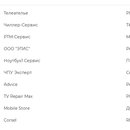
Телеателье
Р
Чиллер-Сервис
T
РТМ-Сервис
M
ООО "ЭТИС"
Р
Ноутбук1 Сервис
П
ЧПУ Эксперт
С
Advice
Р
TV Repair Max
Р
Mobile Store
Д
Corsel
R