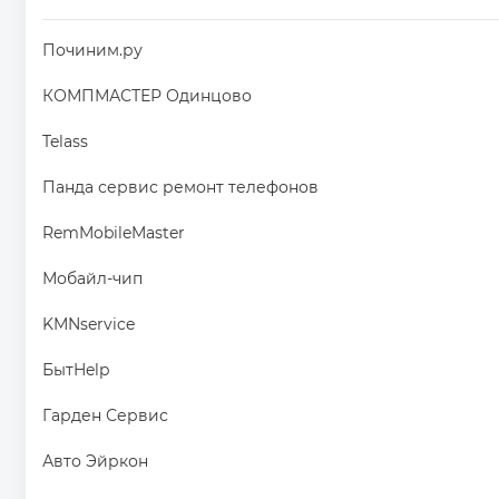
Починим.ру
КОМПМАСТЕР Одинцово
Telass
Панда сервис ремонт телефонов
RemMobileMaster
Мобайл-чип
KMNservice
БытHelp
Гарден Сервис
Авто Эйркон