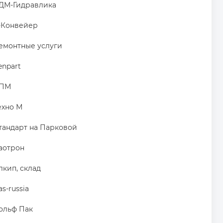
ДМ-Гидравлика
-Конвейер
емонтные услуги
enpart
ПМ
ехно М
тандарт на Парковой
аотрон
лкип, склад
as-russia
ольф Пак