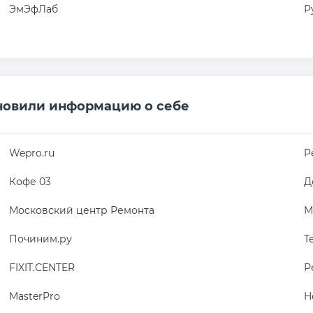
ЭмЭфЛаб
Р
новили информацию о себе
Wepro.ru
P
Кофе 03
Д
Московский центр Ремонта
М
Починим.ру
Т
FIXIT.CENTER
Р
MasterPro
H