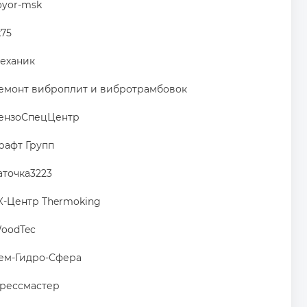
oyor-msk
k75
еханик
емонт виброплит и вибротрамбовок
ензоСпецЦентр
рафт Групп
аточка3223
К-Центр Thermoking
oodTec
ем-Гидро-Сфера
рессмастер