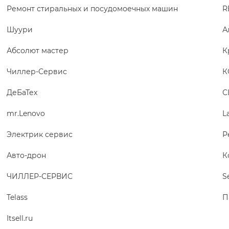
Ремонт стиральных и посудомоечных машин
R
Шуури
А
Абсолют мастер
К
Чиллер-Сервис
К
ДеБаТех
С
mr.Lenovo
L
Электрик сервис
Р
Авто-дрон
К
ЧИЛЛЕР-СЕРВИС
S
Telass
П
Itsell.ru