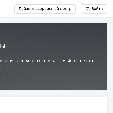
Добавить сервисный центр
Войти
вы
Ж
З
И
К
Л
М
Н
О
П
Р
С
Т
У
Ф
Х
Ц
Ч
Ш