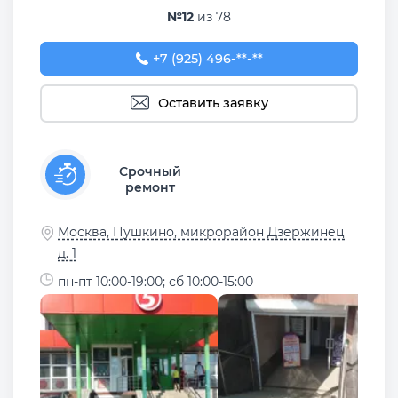
№12
из 78
+7 (925) 496-69-39
+7 (925) 496-**-**
Оставить заявку
Срочный
ремонт
Москва, Пушкино, микрорайон Дзержинец
д. 1
пн-пт 10:00-19:00; сб 10:00-15:00