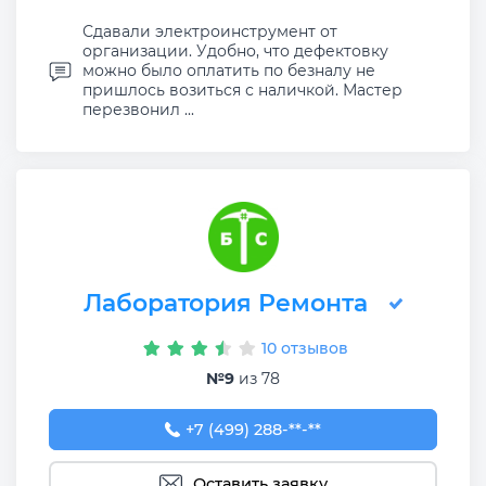
Сдавали электроинструмент от
организации. Удобно, что дефектовку
можно было оплатить по безналу не
пришлось возиться с наличкой. Мастер
перезвонил ...
Лаборатория Ремонта
10 отзывов
№9
из 78
+7 (499) 288-84-47
+7 (499) 288-**-**
Оставить заявку