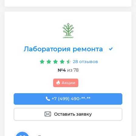
Лаборатория ремонта
28 отзывов
№4
из 78
Акции
+7 (499) 490-05-63
+7 (499) 490-**-**
Оставить заявку