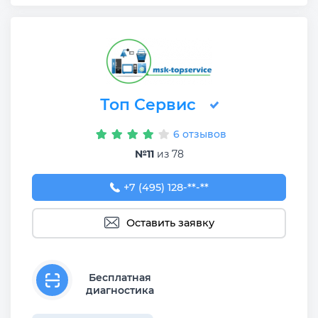
Топ Сервис
6 отзывов
№11
из 78
+7 (495) 128-51-18
+7 (495) 128-**-**
Оставить заявку
Бесплатная
диагностика