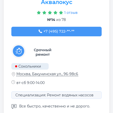
Аквалокус
1 отзыв
№14
из 78
+7 (495) 722-42-67
+7 (495) 722-**-**
Срочный
ремонт
Сокольники
Москва, Бакунинская ул., 96-98с6
вт-сб 9:00-14:00
Специализация: Ремонт водяных насосов
Все быстро, качественно и не дорого.