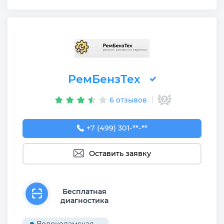
РемБензТех
6 отзывов
+7 (499) 301-78-79
+7 (499) 301-**-**
Оставить заявку
Бесплатная
диагностика
Волоколамская