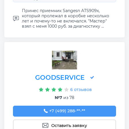
Принес приемник Sangesn ATS909x,
который пролежал в коробке несколько
лет и почему-то не включался. "Мастер"
взял с меня 1000 руб. за диагностику ...
GOODSERVICE
6 отзывов
№7
из 78
+7 (499) 288-05-81
+7 (499) 288-**-**
Оставить заявку