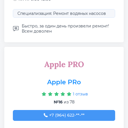
Специализация: Ремонт водяных насосов
Быстро, за один день произвели ремонт!
Всем доволен
Apple PRo
1 отзыв
№16
из 78
+7 (964) 622-55-82
+7 (964) 622-**-**