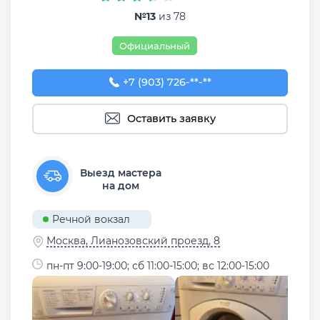
№13
из 78
Официальный
+7 (903) 726-08-99
+7 (903) 726-**-**
Оставить заявку
Выезд мастера
на дом
Речной вокзал
Москва, Лианозовский проезд, 8
пн-пт 9:00-19:00; сб 11:00-15:00; вс 12:00-15:00