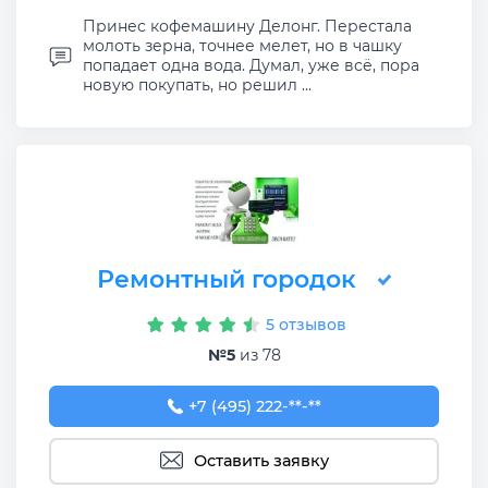
Принес кофемашину Делонг. Перестала
молоть зерна, точнее мелет, но в чашку
попадает одна вода. Думал, уже всё, пора
новую покупать, но решил ...
Ремонтный городок
5 отзывов
№5
из 78
+7 (495) 222-07-17
+7 (495) 222-**-**
Оставить заявку