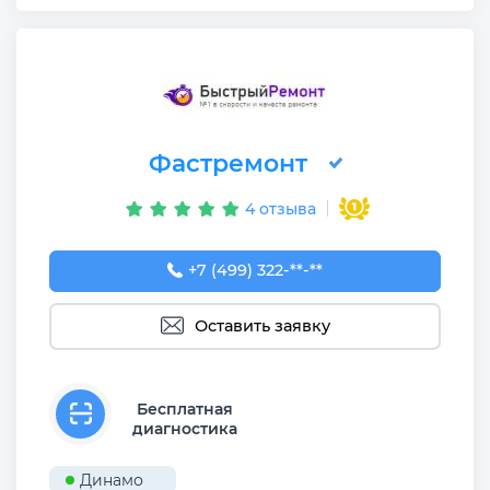
Фастремонт
4 отзыва
+7 (499) 322-92-75
+7 (499) 322-**-**
Оставить заявку
Бесплатная
диагностика
Динамо