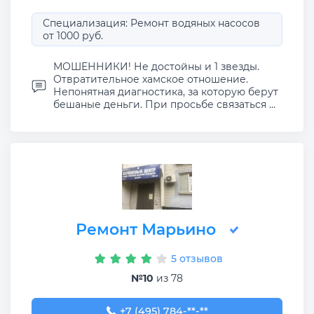
Специализация: Ремонт водяных насосов
от 1000 руб.
МОШЕННИКИ! Не достойны и 1 звезды.
Отвратительное хамское отношение.
Непонятная диагностика, за которую берут
бешаные деньги. При просьбе связаться ...
Ремонт Марьино
5 отзывов
№10
из 78
+7 (495) 784-84-90
+7 (495) 784-**-**