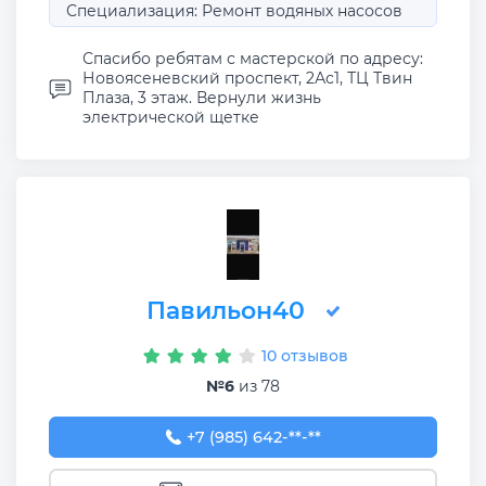
Специализация: Ремонт водяных насосов
Спасибо ребятам с мастерской по адресу:
Новоясеневский проспект, 2Ас1, ТЦ Твин
Плаза, 3 этаж. Вернули жизнь
электрической щетке
Павильон40
10 отзывов
№6
из 78
+7 (985) 642-33-58
+7 (985) 642-**-**