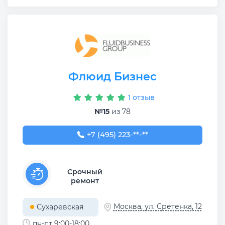
Флюид Бизнес
1 отзыв
№15
из 78
+7 (495) 223-34-77
+7 (495) 223-**-**
Срочный
ремонт
Москва, ул. Сретенка, 12
Сухаревская
пн-пт 9:00-18:00