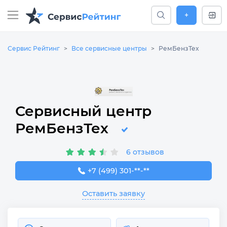
+
Сервис Рейтинг
Все сервисные центры
РемБензТех
Сервисный центр
РемБензТех
6 отзывов
+7 (499) 301-78-79
+7 (499) 301-**-**
Оставить заявку