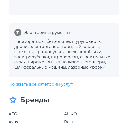
Электроинструменты
Перфораторы
,
бензопилы
,
шуруповёрты
,
дрели
,
электрогенераторы
,
гайковерты
,
фрезеры
,
краскопульты
,
электролобзики
,
электрорубанки
,
штроборезы
,
строительные
фены
,
пирометры
,
тепловизоры
,
степлеры
,
шлифовальные машины
,
лазерные уровни
Показать все категории услуг
Бренды
AEG
AL-KO
Asus
Ballu