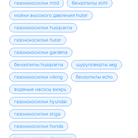
газонокосилки mtd
бензопилы stihl
мойки высокого давления huter
газонокосилки husqvarna
газонокосилки huter
газонокосилки gardena
бензопилы husqvarna
шуруповёрты aeg
газонокосилки viking
бензопилы echo
водяные насосы вихрь
газонокосилки hyundai
газонокосилки stiga
газонокосилки honda