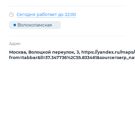
Сегодня работает до 22:00
Волоколамская
Адрес
Москва, Волоцкой переулок, 3, https://yandex.ru/maps
from=tabbar&ll=37.347736%2C55.833461&source=serp_n