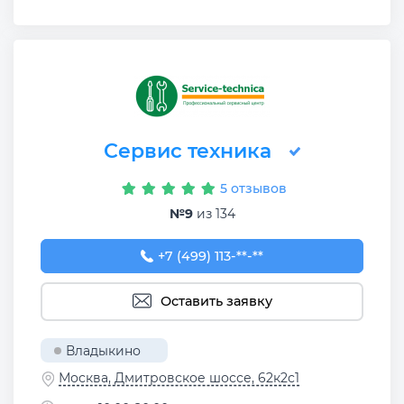
Сервис техника
5 отзывов
№9
из 134
+7 (499) 113-76-51
+7 (499) 113-**-**
Оставить заявку
Владыкино
Москва, Дмитровское шоссе, 62к2с1