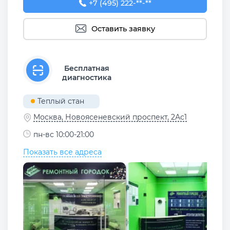
+7 (495) 222-07-17
+7 (495) 222-**-**
Оставить заявку
Бесплатная
диагностика
Теплый стан
Москва, Новоясеневский проспект, 2Ас1
пн-вс 10:00-21:00
Показать все адреса