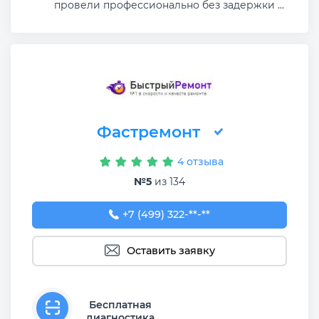
провели профессионально без задержки ...
Фастремонт
4 отзыва
№5
из 134
+7 (499) 322-92-75
+7 (499) 322-**-**
Оставить заявку
Бесплатная
диагностика