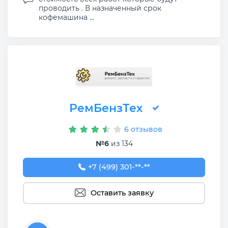
проводить . В назначенный срок
кофемашина ...
РемБензТех
6 отзывов
№6
из 134
+7 (499) 301-78-79
+7 (499) 301-**-**
Оставить заявку