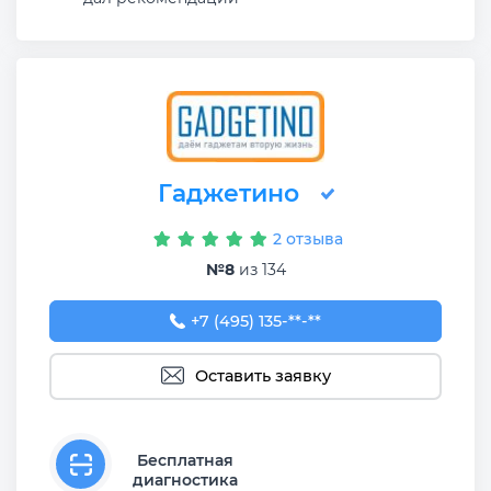
Гаджетино
2 отзыва
№8
из 134
+7 (495) 135-21-03
+7 (495) 135-**-**
Оставить заявку
Бесплатная
диагностика