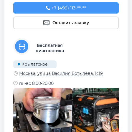
+7 (499) 113-30-65
+7 (499) 113-**-**
Оставить заявку
Бесплатная
диагностика
Крылатское
Москва, улица Василия Ботылёва, 1с19
пн-вс 8:00-20:00