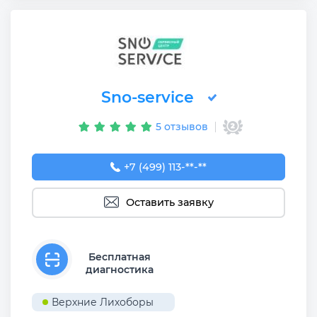
Sno-service
5 отзывов
+7 (499) 113-44-64
+7 (499) 113-**-**
Оставить заявку
Бесплатная
диагностика
Верхние Лихоборы