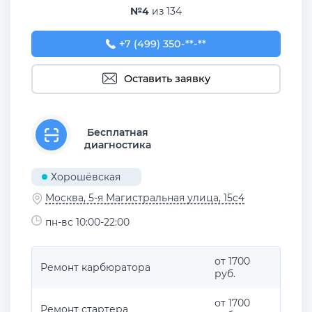
№4
из 134
+7 (499) 350-12-41
+7 (499) 350-**-**
Оставить заявку
Бесплатная
диагностика
Хорошёвская
Москва, 5-я Магистральная улица, 15с4
пн-вс 10:00-22:00
от 1700
Ремонт карбюратора
руб.
от 1700
Ремонт стартера