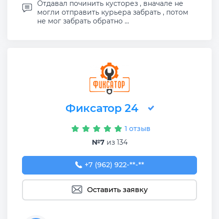
Отдавал починить кусторез , вначале не
могли отправить курьера забрать , потом
не мог забрать обратно ...
Фиксатор 24
1 отзыв
№7
из 134
+7 (962) 922-45-19
+7 (962) 922-**-**
Оставить заявку