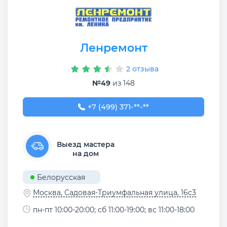
Ленремонт
2 отзыва
№49
из 148
+7 (499) 371-**-**
+7 (499) 371-11-11
Выезд мастера
на дом
Белорусская
Москва, Садовая-Триумфальная улица, 16с3
пн-пт 10:00-20:00; сб 11:00-19:00; вс 11:00-18:00