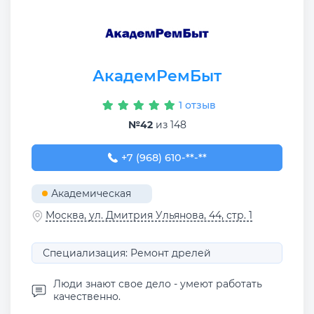
АкадемРемБыт
1 отзыв
№42
из 148
+7 (968) 610-19-05
+7 (968) 610-**-**
Академическая
Москва, ул. Дмитрия Ульянова, 44, стр. 1
Специализация: Ремонт дрелей
Люди знают свое дело - умеют работать
качественно.