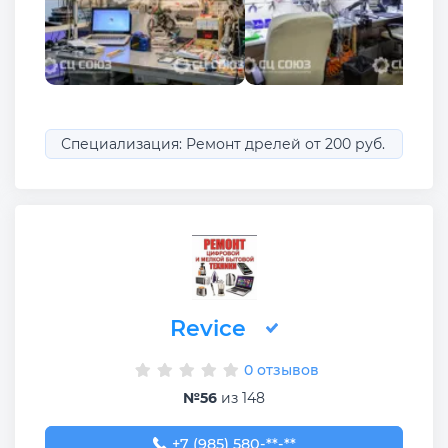
Специализация: Ремонт дрелей от 200 руб.
Revice
0 отзывов
№56
из 148
+7 (985) 580-09-91
+7 (985) 580-**-**