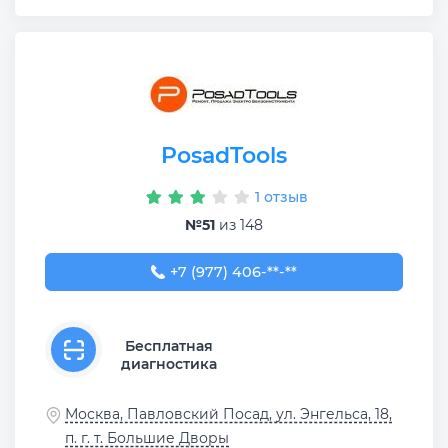
PosadTools
1 отзыв
№51
из 148
+7 (977) 406-66-02
+7 (977) 406-**-**
Бесплатная
диагностика
Москва, Павловский Посад, ул. Энгельса, 18,
п. г. т. Большие Дворы