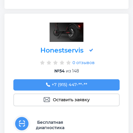
Honestservis
0 отзывов
№54
из 148
+7 (915) 447-71-42
+7 (915) 447-**-**
Оставить заявку
Бесплатная
диагностика