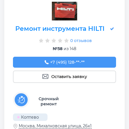
Ремонт инструмента HILTI
0 отзывов
№58
из 148
+7 (495) 128-32-54
+7 (495) 128-**-**
Оставить заявку
Срочный
ремонт
Коптево
Москва, Михалковская улица, 26к1