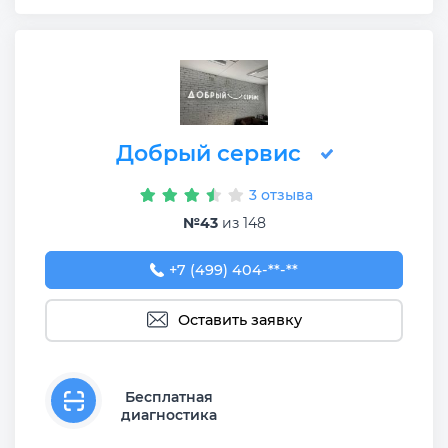
Добрый сервис
3 отзыва
№43
из 148
+7 (499) 404-16-93
+7 (499) 404-**-**
Оставить заявку
Бесплатная
диагностика