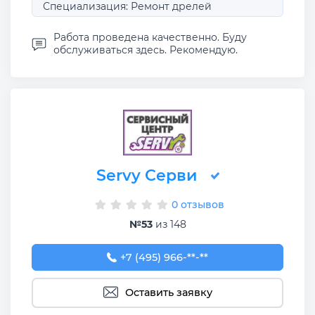
Специализация: Ремонт дрелей
Работа проведена качественно. Буду
обслуживаться здесь. Рекомендую.
Servy Серви
0 отзывов
№53
из 148
+7 (495) 966-23-45
+7 (495) 966-**-**
Оставить заявку