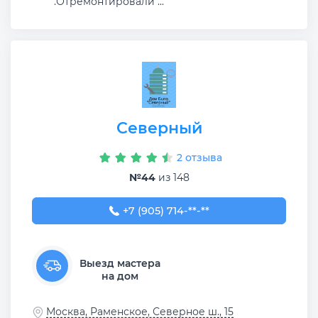
.Отремонтировали ...
Северный
2 отзыва
№44
из 148
+7 (905) 714-65-61
+7 (905) 714-**-**
Выезд мастера
на дом
Москва, Раменское, Северное ш., 15