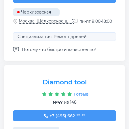
Черкизовская
Москва, Щёлковское ш., 5
пн-пт 9:00-18:00
Специализация: Ремонт дрелей
Потому что быстро и качественно!
Diamond tool
1 отзыв
№47
из 148
+7 (495) 662-97-25
+7 (495) 662-**-**