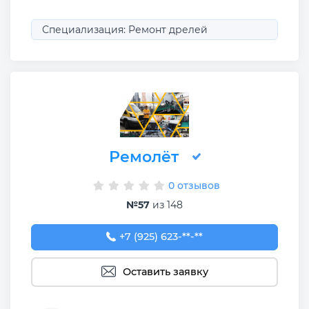
Специализация: Ремонт дрелей
Ремолёт
0 отзывов
№57
из 148
+7 (925) 623-31-28
+7 (925) 623-**-**
Оставить заявку