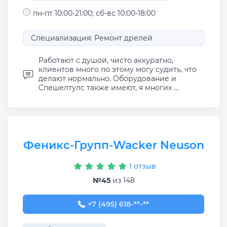
пн-пт 10:00-21:00; сб-вс 10:00-18:00
Специализация: Ремонт дрелей
Работают с душой, чисто аккуратно,
клиентов много по этому могу судить, что
делают нормально. Оборудование и
Спешелтулс также имеют, я многих ...
Феникс-Групп-Wacker Neuson
1 отзыв
№45
из 148
+7 (495) 618-85-40
+7 (495) 618-**-**