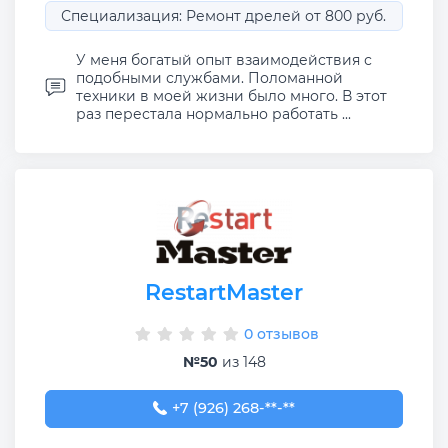
Специализация: Ремонт дрелей от 800 руб.
У меня богатый опыт взаимодействия с
подобными службами. Поломанной
техники в моей жизни было много. В этот
раз перестала нормально работать ...
RestartMaster
0 отзывов
№50
из 148
+7 (926) 268-48-09
+7 (926) 268-**-**