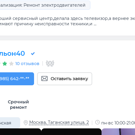
ализация: Ремонт электродвигателей
оший сервисный центр,делала здесь телевизор,а вернее эк
мают причину неисправности техники,и ...
льон40
10 отзывов
985) 642-33-58
(985) 642-**-**
Оставить заявку
Срочный
ремонт
Москва, Таганская улица, 2
нская
пн-вс 10:00-21:0