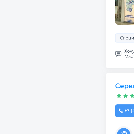
Специ
Хоч
Маст
Серв
+7 (