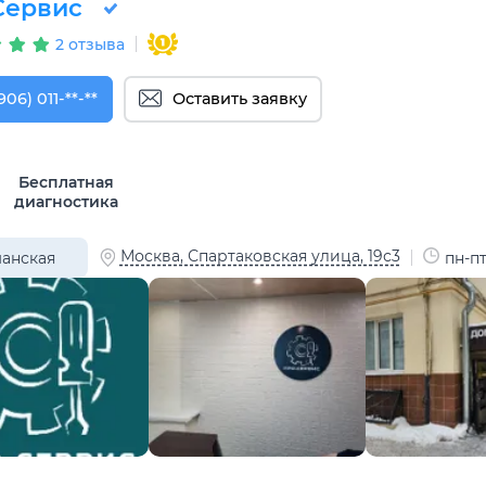
Сервис
2 отзыва
906) 011-11-90
906) 011-**-**
Оставить заявку
Бесплатная
диагностика
Москва, Спартаковская улица, 19с3
анская
пн-пт