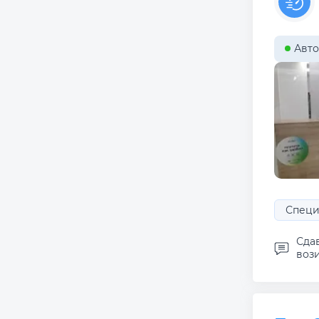
Авто
Специ
Сда
вози