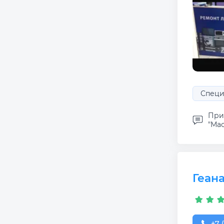
Специ
При
"Мас
Геан
+7 (
+7 