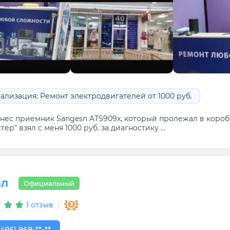
ализация: Ремонт электродвигателей от 1000 руб.
нес приемник Sangesn ATS909x, который пролежал в коробк
тер" взял с меня 1000 руб. за диагностику ...
ал
Официальный
1 отзыв
495) 968-50-67
(495) 968-**-**