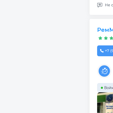
Не с
РемМ
+7 (
Войк