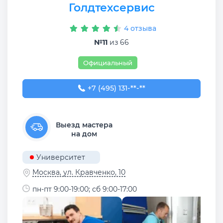
Голдтехсервис
4 отзыва
№11
из 66
Официальный
+7 (495) 131-21-61
+7 (495) 131-**-**
Выезд мастера
на дом
Университет
Москва, ул. Кравченко, 10
пн-пт 9:00-19:00; сб 9:00-17:00