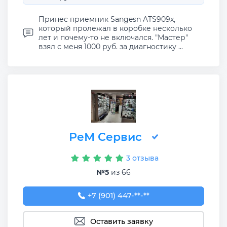
Принес приемник Sangesn ATS909x,
который пролежал в коробке несколько
лет и почему-то не включался. "Мастер"
взял с меня 1000 руб. за диагностику ...
РеМ Сервис
3 отзыва
№5
из 66
+7 (901) 447-14-44
+7 (901) 447-**-**
Оставить заявку