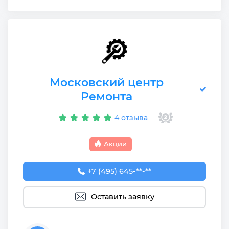
Московский центр
Ремонта
4 отзыва
Акции
+7 (495) 645-55-75
+7 (495) 645-**-**
Оставить заявку