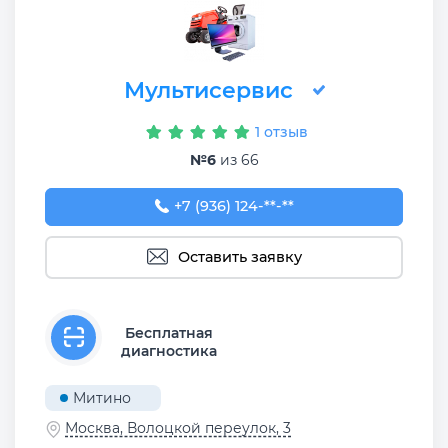
Мультисервис
1 отзыв
№6
из 66
+7 (936) 124-37-22
+7 (936) 124-**-**
Оставить заявку
Бесплатная
диагностика
Митино
Москва, Волоцкой переулок, 3