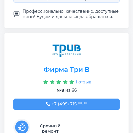
Профессионально, качественно, доступные
цены! Будем и дальше сюда обращаться.
Фирма Три В
1 отзыв
№8
из 66
+7 (495) 715-66-13
+7 (495) 715-**-**
Срочный
ремонт