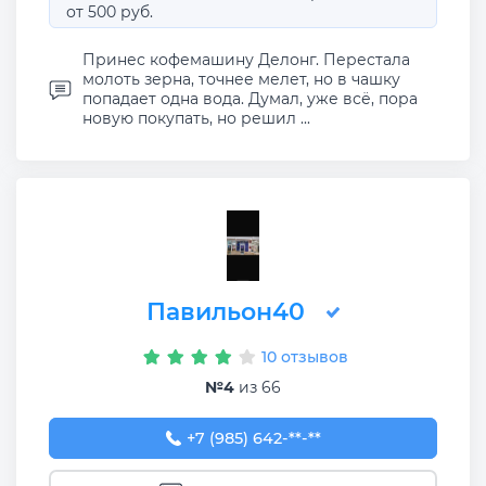
от 500 руб.
Принес кофемашину Делонг. Перестала
молоть зерна, точнее мелет, но в чашку
попадает одна вода. Думал, уже всё, пора
новую покупать, но решил ...
Павильон40
10 отзывов
№4
из 66
+7 (985) 642-33-58
+7 (985) 642-**-**