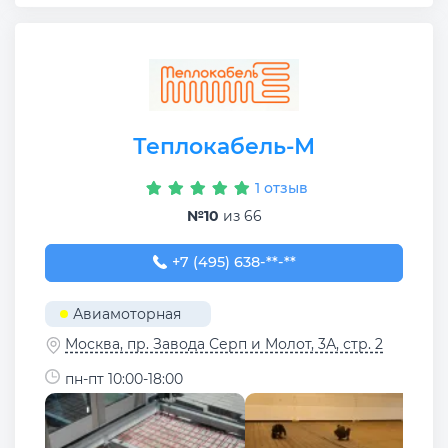
Теплокабель-М
1 отзыв
№10
из 66
+7 (495) 638-54-63
+7 (495) 638-**-**
Авиамоторная
Москва, пр. Завода Серп и Молот, 3А, стр. 2
пн-пт 10:00-18:00