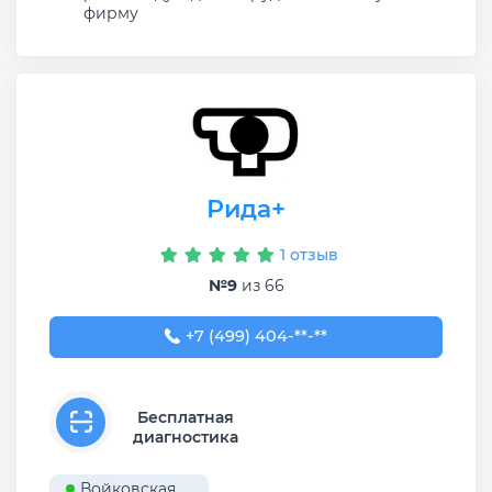
фирму
Рида+
1 отзыв
№9
из 66
+7 (499) 404-16-78
+7 (499) 404-**-**
Бесплатная
диагностика
Войковская