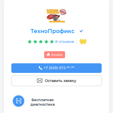
ТехноПрофикс
8 отзывов
Акции
+7 (929) 572-29-54
+7 (929) 572-**-**
Оставить заявку
Бесплатная
диагностика