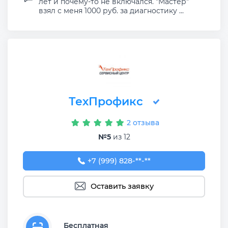
лет и почему-то не включался. "Мастер"
взял с меня 1000 руб. за диагностику ...
ТехПрофикс
2 отзыва
№5
из 12
+7 (999) 828-30-33
+7 (999) 828-**-**
Оставить заявку
Бесплатная