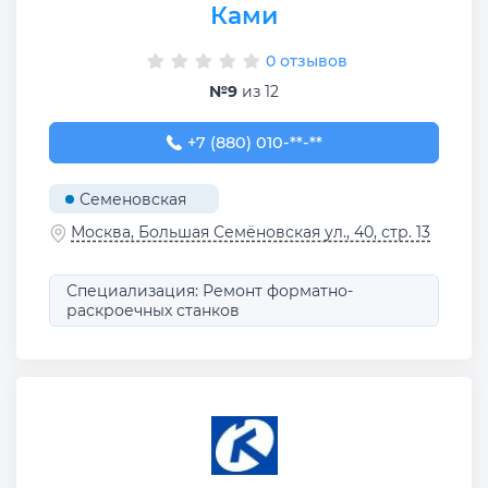
Ками
0 отзывов
№9
из 12
+7 (880) 010-00-11
+7 (880) 010-**-**
Семеновская
Москва, Большая Семёновская ул., 40, стр. 13
Специализация: Ремонт форматно-
раскроечных станков