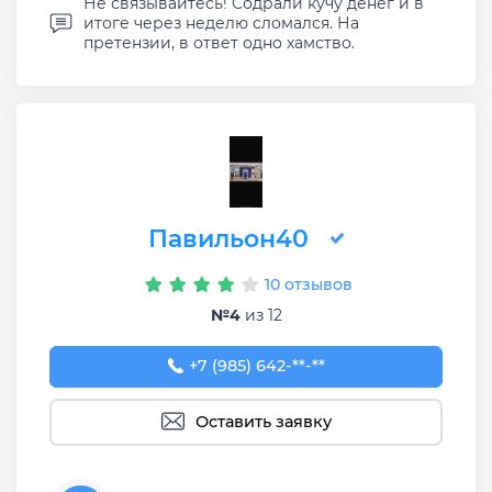
Не связывайтесь! Содрали кучу денег и в
итоге через неделю сломался. На
претензии, в ответ одно хамство.
Павильон40
10 отзывов
№4
из 12
+7 (985) 642-33-58
+7 (985) 642-**-**
Оставить заявку