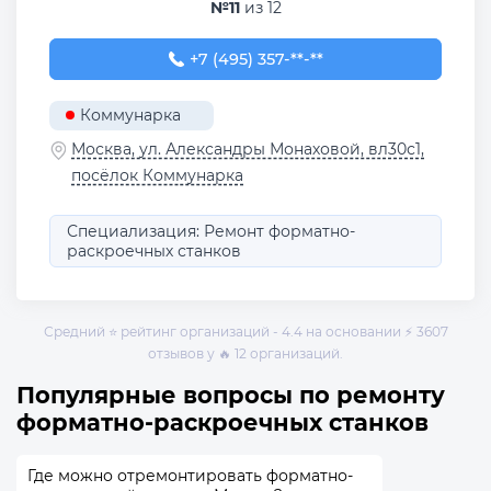
№11
из 12
+7 (495) 357-40-10
+7 (495) 357-**-**
Коммунарка
Москва, ул. Александры Монаховой, вл30с1,
посёлок Коммунарка
Специализация: Ремонт форматно-
раскроечных станков
Средний ⭐ рейтинг организаций - 4.4 на основании ⚡ 3607
отзывов у 🔥 12 организаций.
Популярные вопросы по ремонту
форматно-раскроечных станков
Где можно отремонтировать форматно-