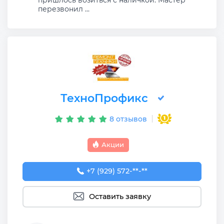
перезвонил ...
ТехноПрофикс
8 отзывов
Акции
+7 (929) 572-29-54
+7 (929) 572-**-**
Оставить заявку