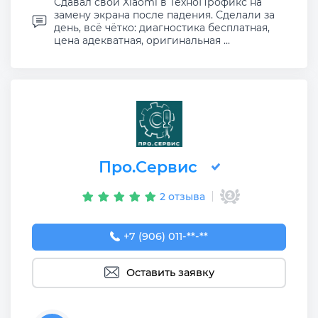
Сдавал свой Xiaomi в ТехноПрофикс на
замену экрана после падения. Сделали за
день, всё чётко: диагностика бесплатная,
цена адекватная, оригинальная ...
Про.Сервис
2 отзыва
+7 (906) 011-11-90
+7 (906) 011-**-**
Оставить заявку