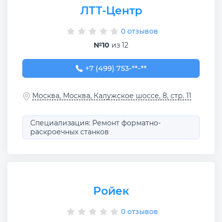
ЛТТ-Центр
0 отзывов
№10
из 12
+7 (499) 753-18-92
+7 (499) 753-**-**
Москва, Москва, Калужское шоссе, 8, стр. 11
Специализация: Ремонт форматно-
раскроечных станков
Ройек
0 отзывов