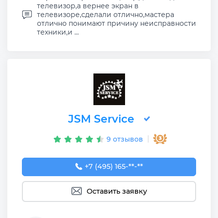
телевизор,а вернее экран в
телевизоре,сделали отлично,мастера
отлично понимают причину неисправности
техники,и ...
JSM Service
9 отзывов
+7 (495) 165-57-52
+7 (495) 165-**-**
Оставить заявку