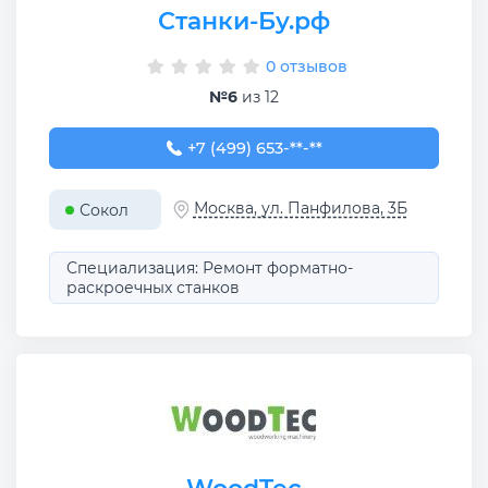
Станки-Бу.рф
0 отзывов
№6
из 12
+7 (499) 653-78-70
+7 (499) 653-**-**
Москва, ул. Панфилова, 3Б
Сокол
Специализация: Ремонт форматно-
раскроечных станков