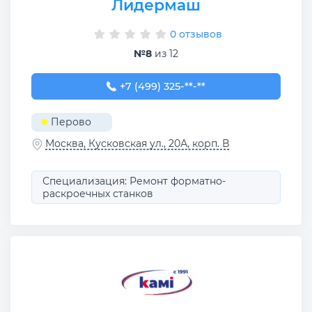
Лидермаш
0 отзывов
№8
из 12
+7 (499) 325-30-68
+7 (499) 325-**-**
Перово
Москва, Кусковская ул., 20А, корп. В
Специализация: Ремонт форматно-
раскроечных станков