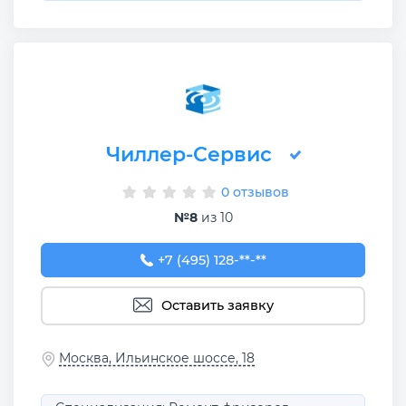
Чиллер-Сервис
0 отзывов
№8
из 10
+7 (495) 128-06-49
+7 (495) 128-**-**
Оставить заявку
Москва, Ильинское шоссе, 18