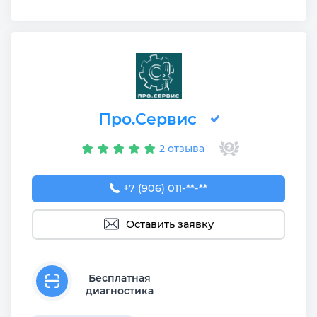
Про.Сервис
2 отзыва
+7 (906) 011-11-90
+7 (906) 011-**-**
Оставить заявку
Бесплатная
диагностика