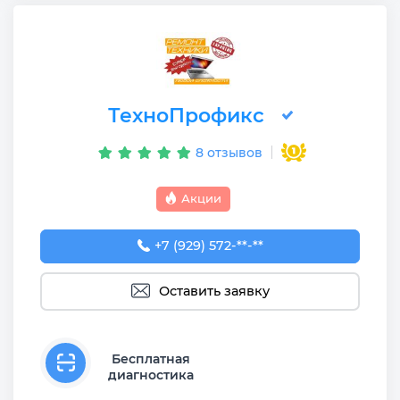
ТехноПрофикс
8 отзывов
Акции
+7 (929) 572-29-54
+7 (929) 572-**-**
Оставить заявку
Бесплатная
диагностика