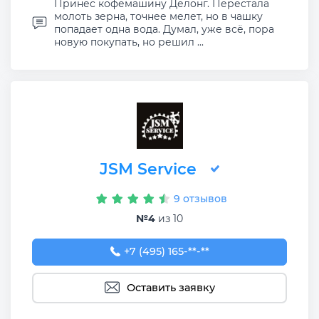
Принес кофемашину Делонг. Перестала
молоть зерна, точнее мелет, но в чашку
попадает одна вода. Думал, уже всё, пора
новую покупать, но решил ...
JSM Service
9 отзывов
№4
из 10
+7 (495) 165-57-52
+7 (495) 165-**-**
Оставить заявку