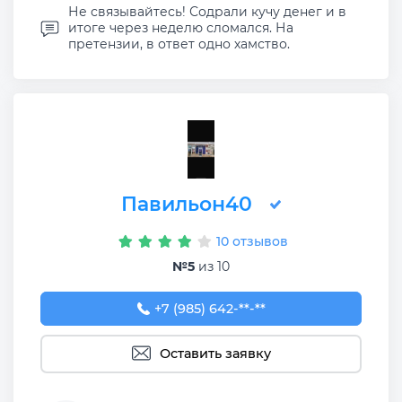
Не связывайтесь! Содрали кучу денег и в
итоге через неделю сломался. На
претензии, в ответ одно хамство.
Павильон40
10 отзывов
№5
из 10
+7 (985) 642-33-58
+7 (985) 642-**-**
Оставить заявку