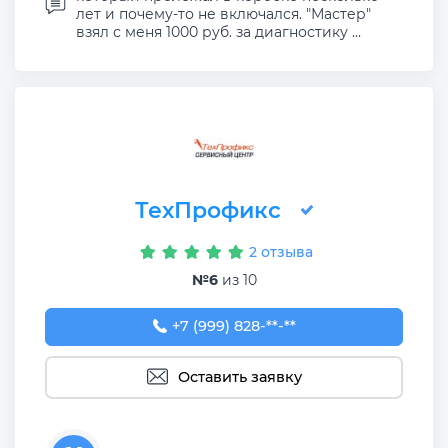
лет и почему-то не включался. "Мастер"
взял с меня 1000 руб. за диагностику ...
ТехПрофикс
2 отзыва
№6
из 10
+7 (999) 828-30-33
+7 (999) 828-**-**
Оставить заявку