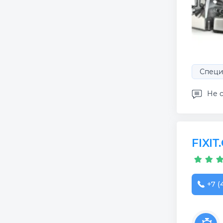
Специ
Не с
FIXI
+7 (