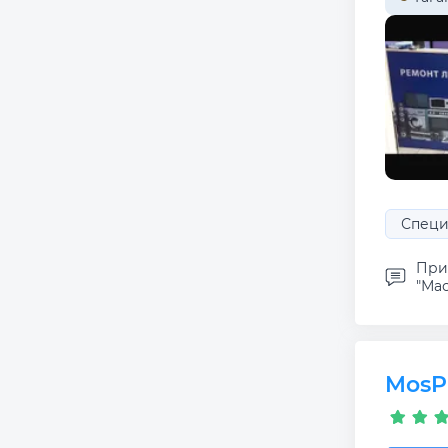
Специ
При
"Мас
MosP