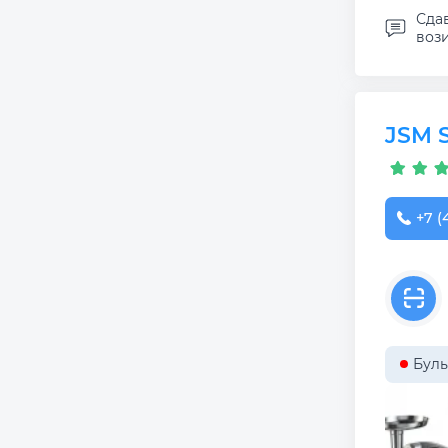
Сда
вози
JSM S
+7 (
Буль