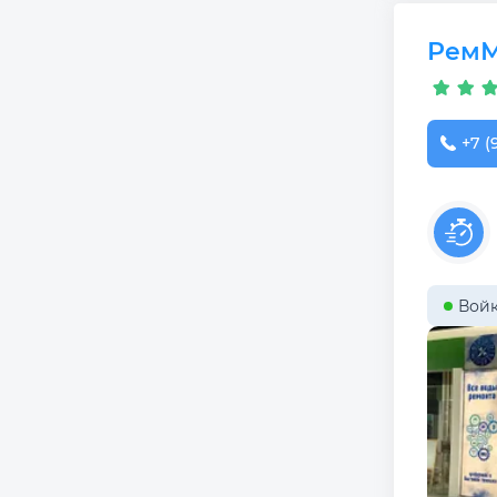
РемМ
+7 (
Войк