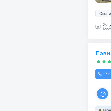
Специ
Хоч
Маст
Пави
+7 (
Тага