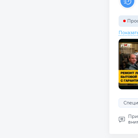
Прос
Показат
Специ
Прих
вним