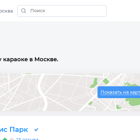
осква
 караоке в Москве.
Показать на кар
ис Парк
23 отзыва