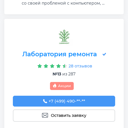
со своей проблемой с компьютером, ...
Лаборатория ремонта
28 отзывов
№13
из 287
Акции
+7 (499) 490-05-63
+7 (499) 490-**-**
Оставить заявку