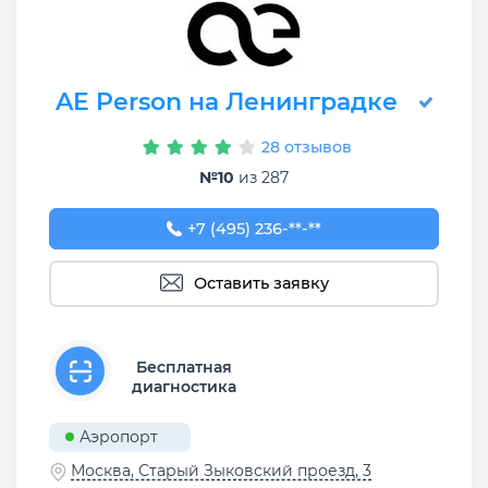
AE Person на Ленинградке
28 отзывов
№10
из 287
+7 (495) 236-90-08
+7 (495) 236-**-**
Оставить заявку
Бесплатная
диагностика
Аэропорт
Москва, Старый Зыковский проезд, 3