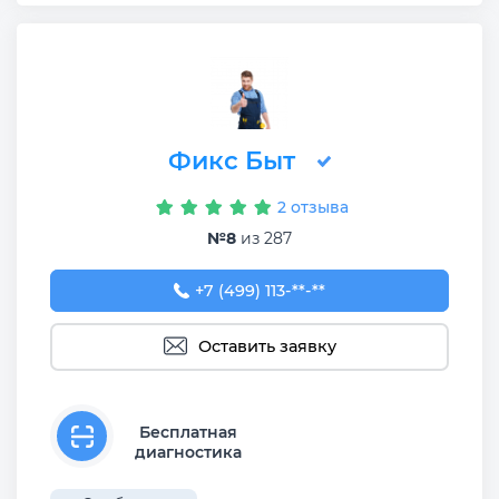
Фикс Быт
2 отзыва
№8
из 287
+7 (499) 113-48-69
+7 (499) 113-**-**
Оставить заявку
Бесплатная
диагностика