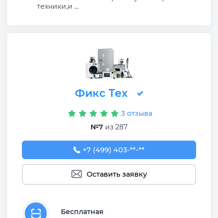
техники,и ...
Фикс Тех
3 отзыва
№7
из 287
+7 (499) 403-33-42
+7 (499) 403-**-**
Оставить заявку
Бесплатная