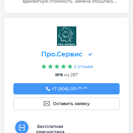
адекватную стоимость. Замена обошлась ...
Про.Сервис
2 отзыва
№6
из 287
+7 (906) 011-11-90
+7 (906) 011-**-**
Оставить заявку
Бесплатная
диагностика