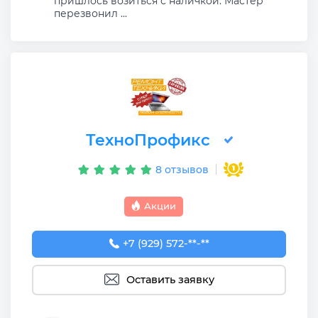
пришлось возиться с наличкой. Мастер
перезвонил ...
ТехноПрофикс
8 отзывов
Акции
+7 (929) 572-29-54
+7 (929) 572-**-**
Оставить заявку