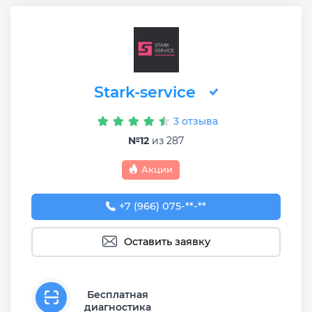
Stark-service
3 отзыва
№12
из 287
Акции
+7 (966) 075-75-70
+7 (966) 075-**-**
Оставить заявку
Бесплатная
диагностика