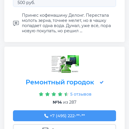
500 руб.
Принес кофемашину Делонг. Перестала
молоть зерна, точнее мелет, но в чашку
попадает одна вода. Думал, уже всё, пора
новую покупать, но решил ...
Ремонтный городок
5 отзывов
№14
из 287
+7 (495) 222-07-17
+7 (495) 222-**-**