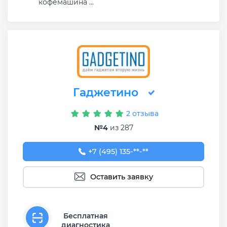
кофемашина ...
Гаджетино
2 отзыва
№4
из 287
+7 (495) 135-21-03
+7 (495) 135-**-**
Оставить заявку
Бесплатная
диагностика