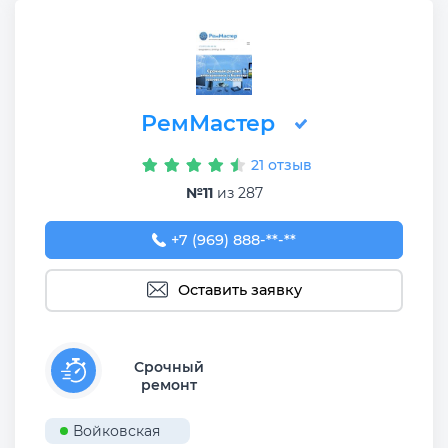
РемМастер
21 отзыв
№11
из 287
+7 (969) 888-66-33
+7 (969) 888-**-**
Оставить заявку
Срочный
ремонт
Войковская