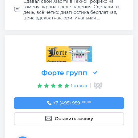
Сдавал свой Xiaomi в ТехноПрофикс на
замену экрана после падения. Сделали за
день, всё чётко: диагностика бесплатная,
цена адекватная, оригинальная ...
Форте групп
1 отзыв
+7 (495) 959-57-17
+7 (495) 959-**-**
Оставить заявку