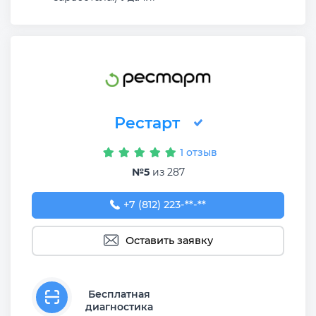
Рестарт
1 отзыв
№5
из 287
+7 (812) 223-46-65
+7 (812) 223-**-**
Оставить заявку
Бесплатная
диагностика