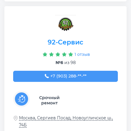
92-Сервис
1 отзыв
№6
из 98
+7 (903) 288-12-12
+7 (903) 288-**-**
Срочный
ремонт
Москва, Сергиев Посад, Новоугличское ш.,
74Б