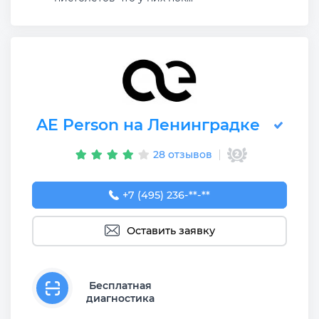
AE Person на Ленинградке
28 отзывов
+7 (495) 236-90-08
+7 (495) 236-**-**
Оставить заявку
Бесплатная
диагностика