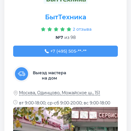
БытТехника
2 отзыва
№7
из 98
+7 (495) 505-95-35
+7 (495) 505-**-**
Выезд мастера
на дом
Москва, Одинцово, Можайское ш., 151
вт 9:00-18:00; ср-сб 9:00-20:00; вс 9:00-18:00