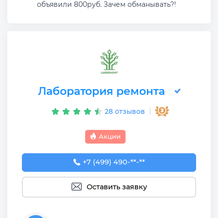
объявили 800руб. Зачем обманывать?!
Лаборатория ремонта
28 отзывов
Акции
+7 (499) 490-05-63
+7 (499) 490-**-**
Оставить заявку