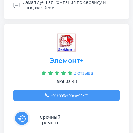
Самая лучшая компания по сервису и
продаже Rems
Элемонт+
2 отзыва
№9
из 98
+7 (495) 796-76-44
+7 (495) 796-**-**
Срочный
ремонт