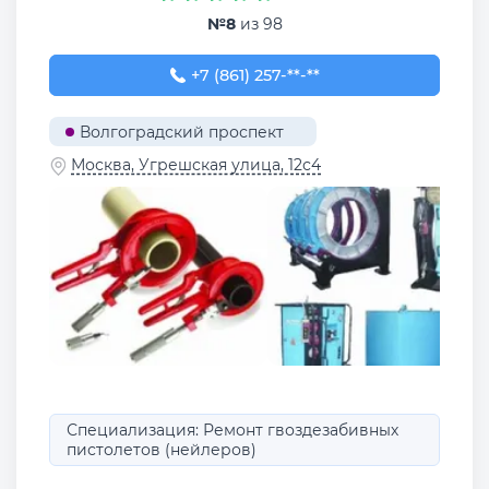
№8
из 98
+7 (861) 257-09-76
+7 (861) 257-**-**
Волгоградский проспект
Москва, Угрешская улица, 12с4
Специализация: Ремонт гвоздезабивных
пистолетов (нейлеров)