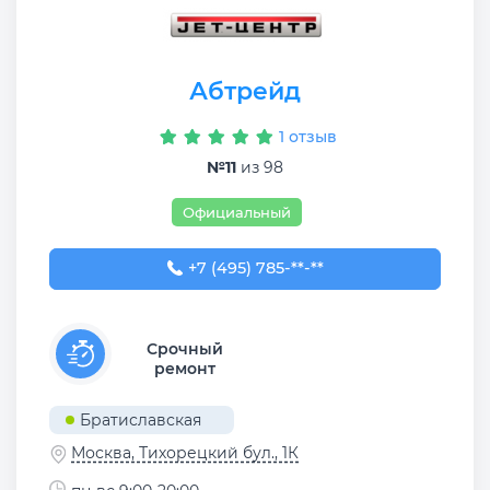
Абтрейд
1 отзыв
№11
из 98
Официальный
+7 (495) 785-34-60
+7 (495) 785-**-**
Срочный
ремонт
Братиславская
Москва, Тихорецкий бул., 1К