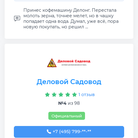
Принес кофемашину Делонг. Перестала
молоть зерна, точнее мелет, но в чашку
попадает одна вода. Думал, уже всё, пора
новую покупать, но решил ...
Деловой Садовод
1 отзыв
№4
из 98
Официальный
+7 (495) 799-36-04
+7 (495) 799-**-**