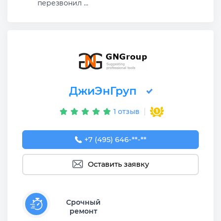
перезвонил ...
ДжиЭнГруп
1 отзыв
+7 (495) 646-04-96
+7 (495) 646-**-**
Оставить заявку
Срочный
ремонт