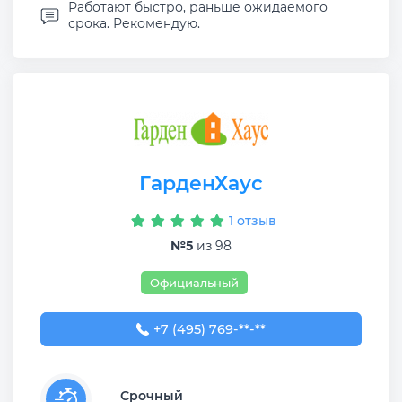
Работают быстро, раньше ожидаемого
срока. Рекомендую.
ГарденХаус
1 отзыв
№5
из 98
Официальный
+7 (495) 769-69-20
+7 (495) 769-**-**
Срочный