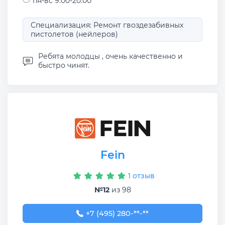
пн-вс 9:00-20:00
Специализация: Ремонт гвоздезабивных
пистолетов (нейлеров)
Ребята молодцы , очень качественно и
быстро чинят.
Fein
1 отзыв
№12
из 98
+7 (495) 280-11-50
+7 (495) 280-**-**