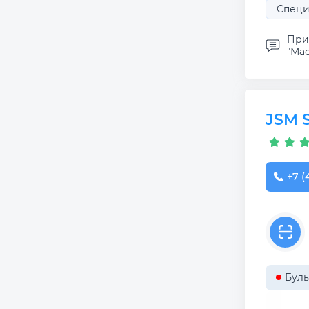
Специ
При
"Мас
JSM S
+7 (
Буль