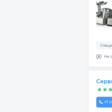
Специ
Не с
Серв
+7 (