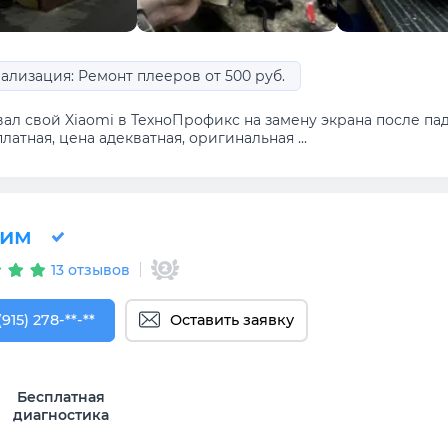
ализация: Ремонт плееров от 500 руб.
ал свой Xiaomi в ТехноПрофикс на замену экрана после паде
латная, цена адекватная, оригинальная ...
ним
13 отзывов
915) 278-04-44
(915) 278-**-**
Оставить заявку
Бесплатная
диагностика