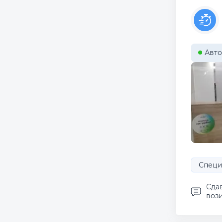
Авто
Специ
Сда
вози