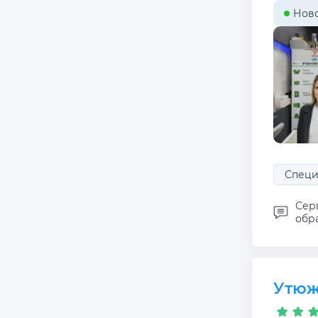
Ново
Специ
Сер
обра
Утюж