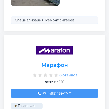
Специализация: Ремонт сигвеев
Марафон
0 отзывов
№87
из 126
+7 (495) 159-95-38
+7 (495) 159-**-**
Таганская