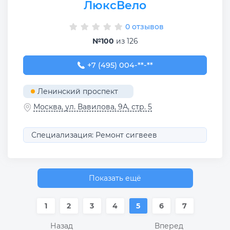
ЛюксВело
0 отзывов
№100
из 126
+7 (495) 004-47-17
+7 (495) 004-**-**
Ленинский проспект
Москва, ул. Вавилова, 9А, стр. 5
Специализация: Ремонт сигвеев
Показать ещё
1
2
3
4
5
6
7
Назад
Вперед