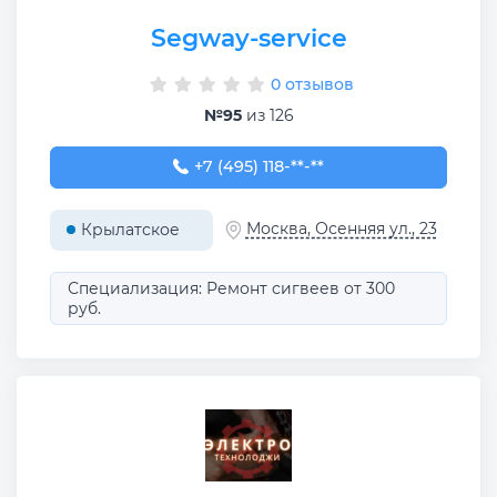
Segway-service
0 отзывов
№95
из 126
+7 (495) 118-95-39
+7 (495) 118-**-**
Москва, Осенняя ул., 23
Крылатское
Специализация: Ремонт сигвеев от 300
руб.