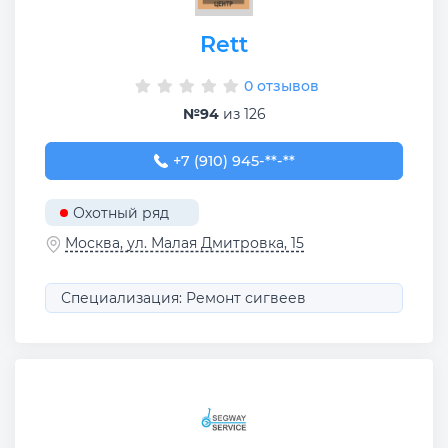
Rett
0 отзывов
№94
из 126
+7 (910) 945-09-47
+7 (910) 945-**-**
Охотный ряд
Москва, ул. Малая Дмитровка, 15
Специализация: Ремонт сигвеев