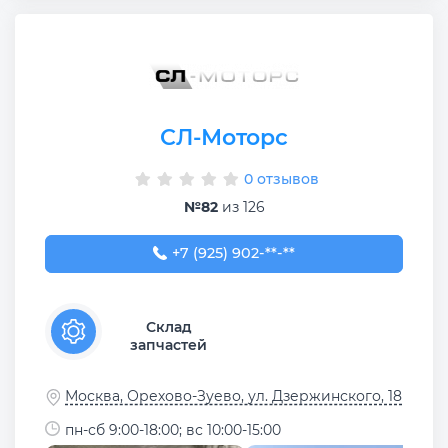
СЛ-Моторс
0 отзывов
№82
из 126
+7 (925) 902-48-57
+7 (925) 902-**-**
Склад
запчастей
Москва, Орехово-Зуево, ул. Дзержинского, 18
пн-сб 9:00-18:00; вс 10:00-15:00