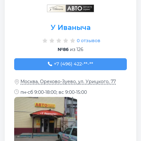
У Иваныча
0 отзывов
№86
из 126
+7 (496) 422-44-63
+7 (496) 422-**-**
Москва, Орехово-Зуево, ул. Урицкого, 77
пн-сб 9:00-18:00; вс 9:00-15:00