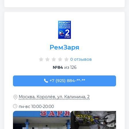
РемЗаря
0 отзывов
№84
из 126
+7 (925) 884-88-90
+7 (925) 884-**-**
Москва, Королёв, ул. Калинина, 2
пн-вс 10:00-20:00