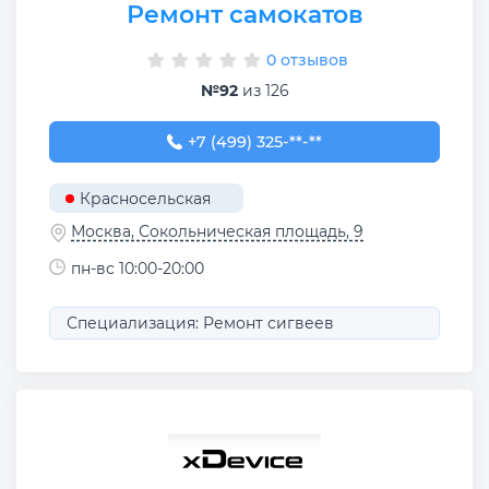
Ремонт самокатов
0 отзывов
№92
из 126
+7 (499) 325-53-81
+7 (499) 325-**-**
Красносельская
Москва, Сокольническая площадь, 9
пн-вс 10:00-20:00
Специализация: Ремонт сигвеев