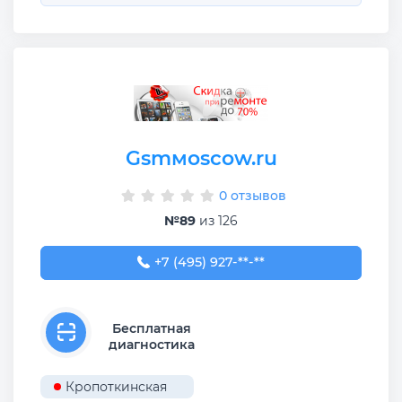
Gsmмoscow.ru
0 отзывов
№89
из 126
+7 (495) 927-00-15
+7 (495) 927-**-**
Бесплатная
диагностика
Кропоткинская