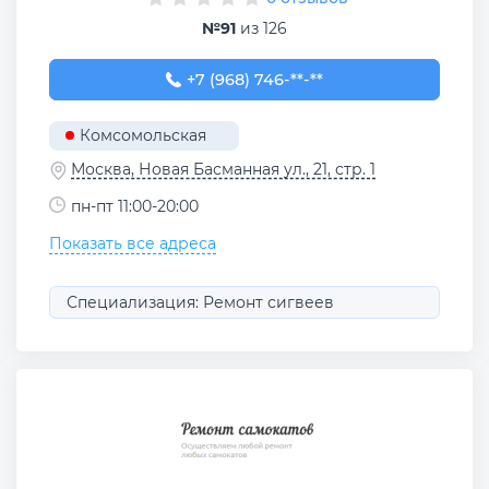
№91
из 126
+7 (968) 746-69-51
+7 (968) 746-**-**
Комсомольская
Москва, Новая Басманная ул., 21, стр. 1
пн-пт 11:00-20:00
Показать все адреса
Специализация: Ремонт сигвеев