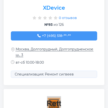
XDevice
0 отзывов
№93
из 126
+7 (495) 518-42-77
+7 (495) 518-**-**
Москва, Долгопрудный, Долгопрудненское
ш., 3
вт-сб 10:00-18:00
Специализация: Ремонт сигвеев