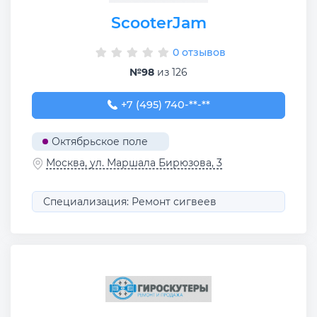
ScooterJam
0 отзывов
№98
из 126
+7 (495) 740-67-30
+7 (495) 740-**-**
Октябрьское поле
Москва, ул. Маршала Бирюзова, 3
Специализация: Ремонт сигвеев