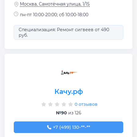
Москва, Самотёчная улица, 1/15
пн-пт 10:00-20:00; сб 10:00-18:00
Специализация: Ремонт сигвеев от 490
руб.
Качу.рф
0 отзывов
№90
из 126
+7 (499) 130-86-68
+7 (499) 130-**-**