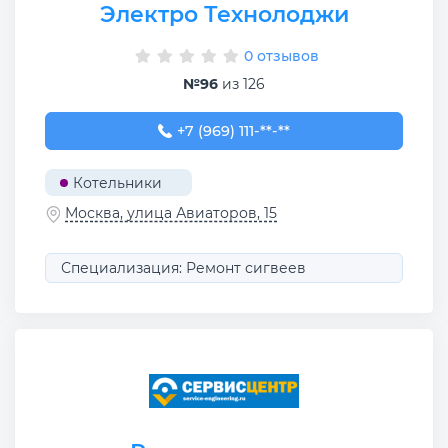
Электро Технолоджи
0 отзывов
№96
из 126
+7 (969) 111-09-65
+7 (969) 111-**-**
Котельники
Москва, улица Авиаторов, 15
Специализация: Ремонт сигвеев