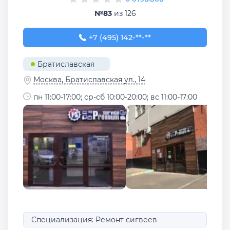
№83
из 126
+7 (495) 142-98-21
+7 (495) 142-**-**
Братиславская
Москва, Братиславская ул., 14
пн 11:00-17:00; ср-сб 10:00-20:00; вс 11:00-17:00
Специализация: Ремонт сигвеев