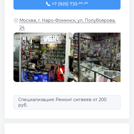
+7 (925) 733-33-56
+7 (925) 733-**-**
Москва, г. Наро-Фоминск, ул. Полубоярова,
24
Специализация: Ремонт сигвеев от 200
руб.