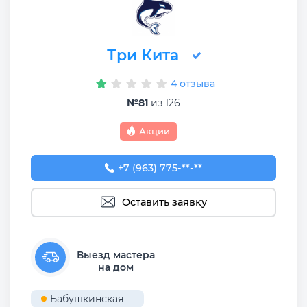
Три Кита
4 отзыва
№81
из 126
Акции
+7 (963) 775-88-99
+7 (963) 775-**-**
Оставить заявку
Выезд мастера
на дом
Бабушкинская