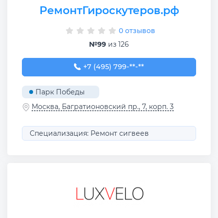
РемонтГироскутеров.рф
0 отзывов
№99
из 126
+7 (495) 799-85-30
+7 (495) 799-**-**
Парк Победы
Москва, Багратионовский пр., 7, корп. 3
Специализация: Ремонт сигвеев