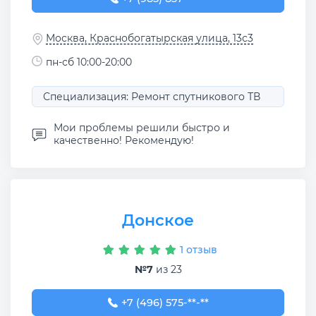
Москва, Краснобогатырская улица, 13с3
пн-сб 10:00-20:00
Специализация: Ремонт спутникового ТВ
Мои проблемы решили быстро и
качественно! Рекомендую!
Донское
1 отзыв
№7
из 23
+7 (496) 575-05-43
+7 (496) 575-**-**