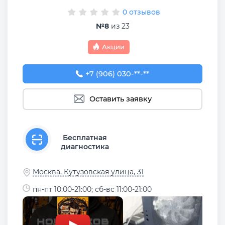
0 отзывов
№8
из 23
Акции
+7 (906) 030-00-44
+7 (906) 030-**-**
Оставить заявку
Бесплатная
диагностика
Москва, Кутузовская улица, 31
пн-пт 10:00-21:00; сб-вс 11:00-21:00