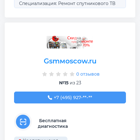
Специализация: Ремонт спутникового ТВ
Gsmмoscow.ru
0 отзывов
№15
из 23
+7 (495) 927-00-15
+7 (495) 927-**-**
Бесплатная
диагностика