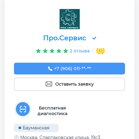
Про.Сервис
2 отзыва
+7 (906) 011-11-90
+7 (906) 011-**-**
Оставить заявку
Бесплатная
диагностика
Бауманская
Москва, Спартаковская улица, 19с3