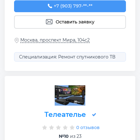
+7 (903) 797-16-10
+7 (903) 797-**-**
Оставить заявку
Москва, проспект Мира, 104с2
Специализация: Ремонт спутникового ТВ
Телеателье
0 отзывов
№10
из 23