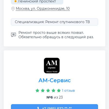
Ленинский проспект
Москва, ул. Орджоникидзе, 10
Специализация: Ремонт спутникового ТВ
Ремонт просто выше всяких похвал.
Обязательно обращусь в следующий раз.
АМ-Сервис
1 отзыв
№6
из 23
+7 (985) 837-80-00
+7 (985) 837-**-**