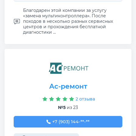
Благодарен этой компании за услугу
«замена мультиконтроллера». После
походов в несколько разных сервисных
центров и прохождения бесплатной
диагностики ...
Ас-ремонт
2 отзыва
№5
из 23
+7 (903) 144-79-40
+7 (903) 144-**-**