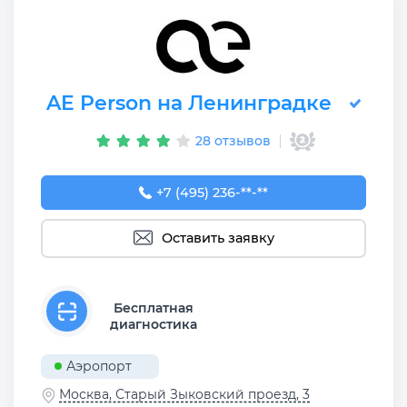
AE Person на Ленинградке
28 отзывов
+7 (495) 236-90-08
+7 (495) 236-**-**
Оставить заявку
Бесплатная
диагностика
Аэропорт
Москва, Старый Зыковский проезд, 3