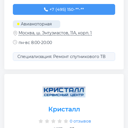
+7 (495) 150-11-92
+7 (495) 150-**-**
Авиамоторная
Москва, ш. Энтузиастов, 11А, корп. 1
пн-вс 8:00-20:00
Специализация: Ремонт спутникового ТВ
Кристалл
0 отзывов