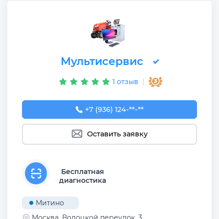
Мультисервис
1 отзыв
+7 (936) 124-37-22
+7 (936) 124-**-**
Оставить заявку
Бесплатная
диагностика
Митино
Москва, Волоцкой переулок, 3