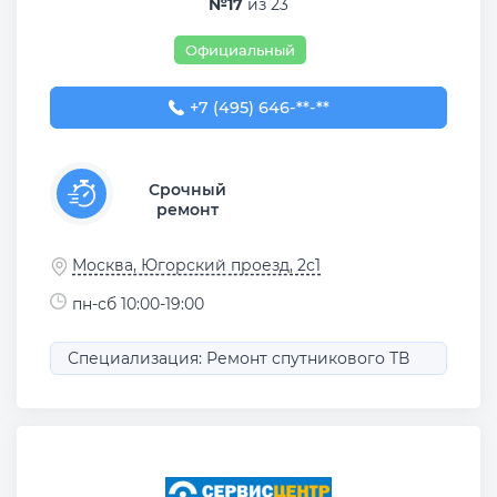
№17
из 23
Официальный
+7 (495) 646-70-73
+7 (495) 646-**-**
Срочный
ремонт
Москва, Югорский проезд, 2с1
пн-сб 10:00-19:00
Специализация: Ремонт спутникового ТВ