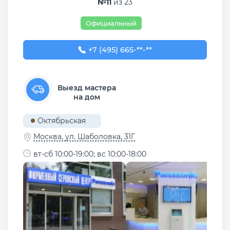
№11
из 23
Официальный
+7 (495) 665-42-24
+7 (495) 665-**-**
Выезд мастера
на дом
Октябрьская
Москва, ул. Шаболовка, 31Г
вт-сб 10:00-19:00; вс 10:00-18:00