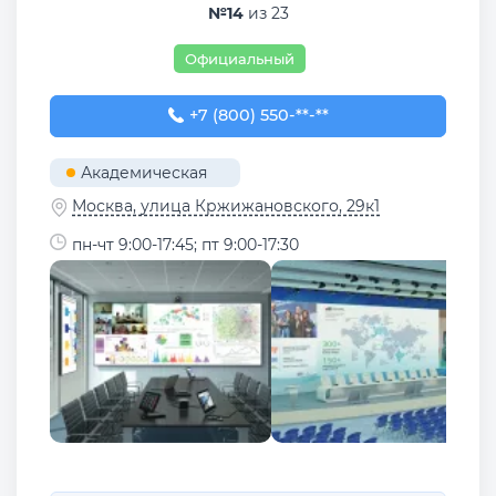
№14
из 23
Официальный
+7 (800) 550-50-29
+7 (800) 550-**-**
Академическая
Москва, улица Кржижановского, 29к1
пн-чт 9:00-17:45; пт 9:00-17:30