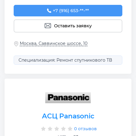
+7 (916) 653-89-70
+7 (916) 653-**-**
Оставить заявку
Москва, Саввинское шоссе, 10
Специализация: Ремонт спутникового ТВ
АСЦ Panasonic
0 отзывов