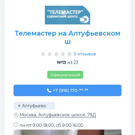
Телемастер на Алтуфьевском
ш
0 отзывов
№13
из 23
Официальный
+7 (916) 170-00-09
+7 (916) 170-**-**
Алтуфьево
Москва, Алтуфьевское шоссе, 79Д
пн-пт 9:00-18:00; сб 9:00-16:00