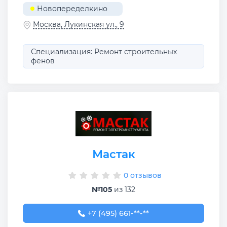
Новопеределкино
Москва, Лукинская ул., 9
Специализация: Ремонт строительных
фенов
Мастак
0 отзывов
№105
из 132
+7 (495) 661-33-11
+7 (495) 661-**-**