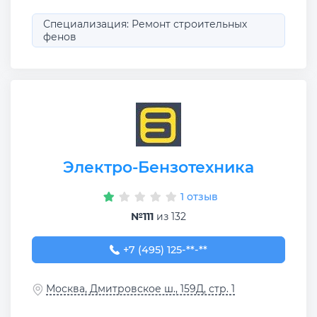
Специализация: Ремонт строительных
фенов
Электро-Бензотехника
1 отзыв
№111
из 132
+7 (495) 125-32-52
+7 (495) 125-**-**
Москва, Дмитровское ш., 159Д, стр. 1