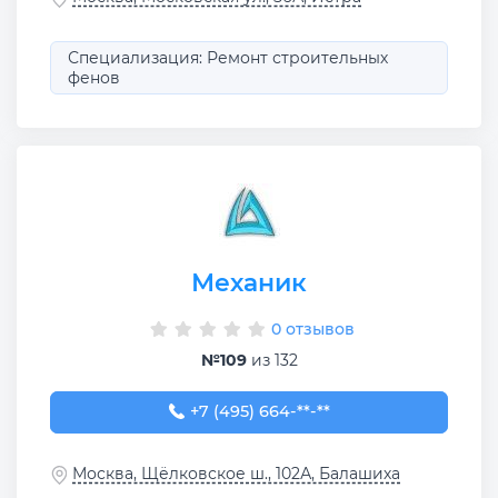
Специализация: Ремонт строительных
фенов
Механик
0 отзывов
№109
из 132
+7 (495) 664-40-62
+7 (495) 664-**-**
Москва, Щёлковское ш., 102А, Балашиха