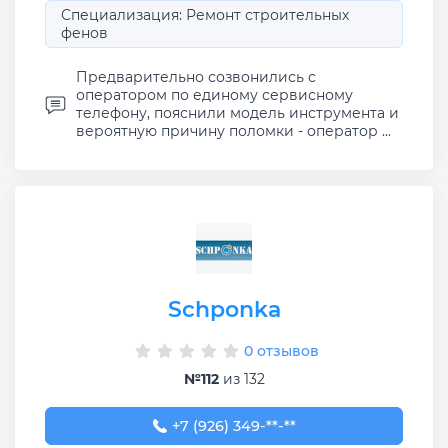
Специализация: Ремонт строительных
фенов
Предварительно созвонились с
оператором по единому сервисному
телефону, пояснили модель инструмента и
вероятную причину поломки - оператор ...
Schponka
0 отзывов
№112
из 132
+7 (926) 349-69-42
+7 (926) 349-**-**