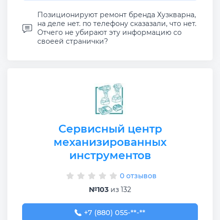
Позиционируют ремонт бренда Хузкварна,
на деле нет. по телефону сказазали, что нет.
Отчего не убирают эту информацию со
своеей странички?
Сервисный центр
механизированных
инструментов
0 отзывов
№103
из 132
+7 (880) 055-50-42
+7 (880) 055-**-**