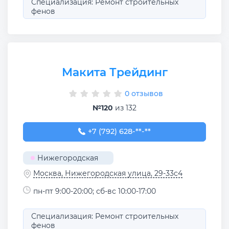
Специализация: Ремонт строительных
фенов
Макита Трейдинг
0 отзывов
№120
из 132
+7 (792) 628-82-49
+7 (792) 628-**-**
Нижегородская
Москва, Нижегородская улица, 29-33с4
пн-пт 9:00-20:00; сб-вс 10:00-17:00
Специализация: Ремонт строительных
фенов