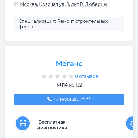
Москва, Красная ул., 1, лит.Р, Люберцы
Специализация: Ремонт строительных
фенов
Меганс
0 отзывов
№114
из 132
+7 (495) 210-10-04
+7 (495) 210-**-**
Бесплатная
диагностика