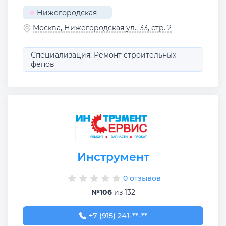
Нижегородская
Москва, Нижегородская ул., 33, стр. 2
Специализация: Ремонт строительных
фенов
Инструмент
0 отзывов
№106
из 132
+7 (915) 241-67-56
+7 (915) 241-**-**