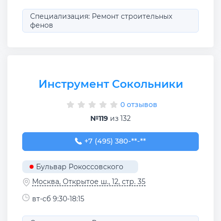
Специализация: Ремонт строительных
фенов
Инструмент Сокольники
0 отзывов
№119
из 132
+7 (495) 380-01-64
+7 (495) 380-**-**
Бульвар Рокоссовского
Москва, Открытое ш., 12, стр. 35
вт-сб 9:30-18:15