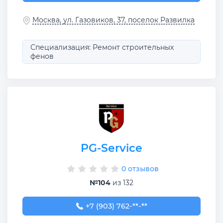
Москва, ул. Газовиков, 37, поселок Развилка
Специализация: Ремонт строительных
фенов
PG-Service
0 отзывов
№104
из 132
+7 (903) 762-54-30
+7 (903) 762-**-**