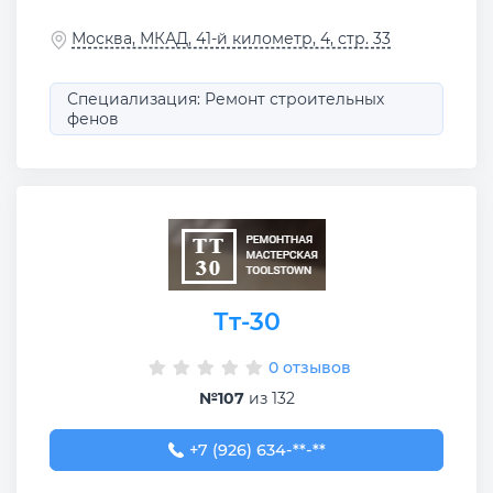
Москва, МКАД, 41-й километр, 4, стр. 33
Специализация: Ремонт строительных
фенов
Тт-30
0 отзывов
№107
из 132
+7 (926) 634-92-01
+7 (926) 634-**-**