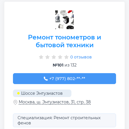
Ремонт тонометров и
бытовой техники
0 отзывов
№101
из 132
+7 (977) 802-48-78
+7 (977) 802-**-**
Шоссе Энтузиастов
Москва, ш. Энтузиастов, 31, стр. 38
Специализация: Ремонт строительных
фенов