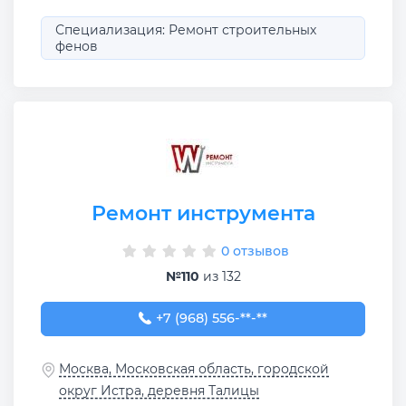
Специализация: Ремонт строительных
фенов
Ремонт инструмента
0 отзывов
№110
из 132
+7 (968) 556-87-77
+7 (968) 556-**-**
Москва, Московская область, городской
округ Истра, деревня Талицы