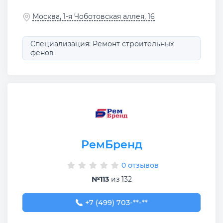
Москва, 1-я Чоботовская аллея, 16
Специализация: Ремонт строительных
фенов
РемБренд
0 отзывов
№113
из 132
+7 (499) 703-00-57
+7 (499) 703-**-**