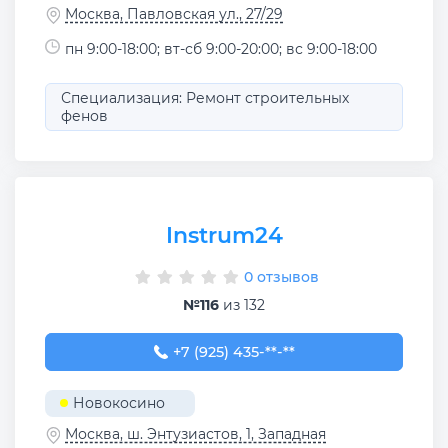
Москва, Павловская ул., 27/29
пн 9:00-18:00; вт-сб 9:00-20:00; вс 9:00-18:00
Специализация: Ремонт строительных
фенов
Instrum24
0 отзывов
№116
из 132
+7 (925) 435-43-13
+7 (925) 435-**-**
Новокосино
Москва, ш. Энтузиастов, 1, Западная