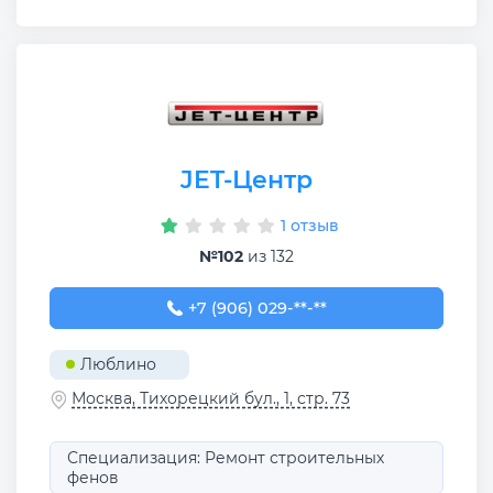
JET-Центр
1 отзыв
№102
из 132
+7 (906) 029-93-32
+7 (906) 029-**-**
Люблино
Москва, Тихорецкий бул., 1, стр. 73
Специализация: Ремонт строительных
фенов