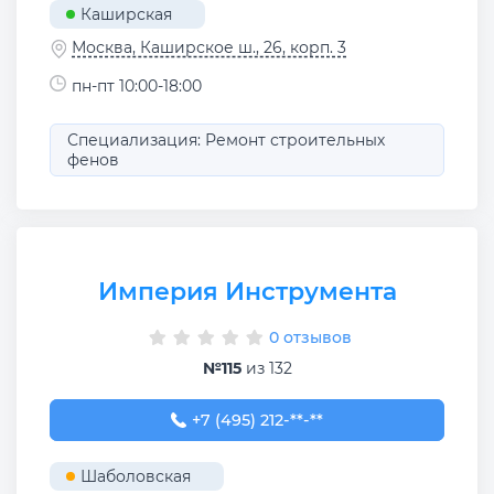
Каширская
Москва, Каширское ш., 26, корп. 3
пн-пт 10:00-18:00
Специализация: Ремонт строительных
фенов
Империя Инструмента
0 отзывов
№115
из 132
+7 (495) 212-05-27
+7 (495) 212-**-**
Шаболовская