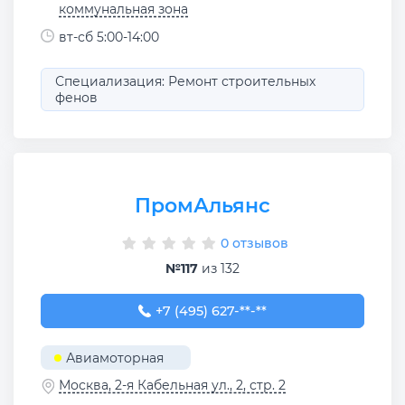
коммунальная зона
вт-сб 5:00-14:00
Специализация: Ремонт строительных
фенов
ПромАльянс
0 отзывов
№117
из 132
+7 (495) 627-36-08
+7 (495) 627-**-**
Авиамоторная
Москва, 2-я Кабельная ул., 2, стр. 2