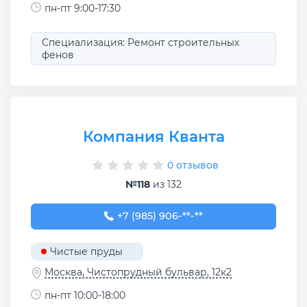
пн-пт 9:00-17:30
Специализация: Ремонт строительных
фенов
Компания Кванта
0 отзывов
№118
из 132
+7 (985) 906-13-40
+7 (985) 906-**-**
Чистые пруды
Москва, Чистопрудный бульвар, 12к2
пн-пт 10:00-18:00