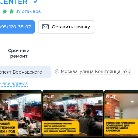
T.CENTER
37 отзывов
495) 120-38-07
Оставить заявку
Срочный
ремонт
Москва, улица Коштоянца, 47к1
пект Вернадского
ь все адреса