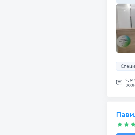
Специ
Сда
вози
Пави