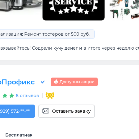
ализация: Ремонт тостеров от 500 руб.
вязывайтесь! Содрали кучу денег и в итоге через неделю сл
оПрофикс
Доступны акции
8 отзывов
929) 572-29-54
(929) 572-**-**
Оставить заявку
Бесплатная