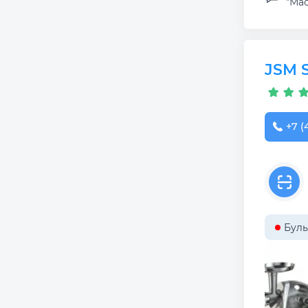
"Мас
JSM S
+7 (
Буль