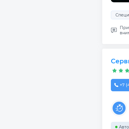
Специ
Прих
вним
Серв
+7 (
Авто