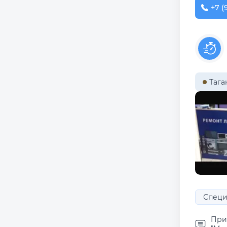
+7 (
Тага
Специ
При