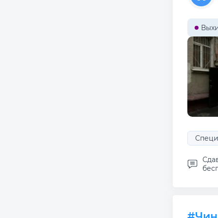
Вых
Специ
Сдав
бесп
#Чи