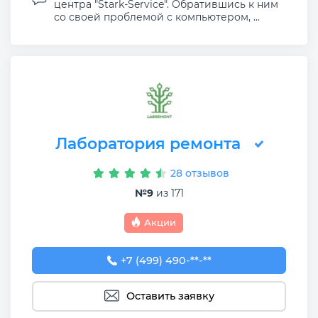
центра "Stark-Service". Обратившись к ним
со своей проблемой с компьютером, ...
Лаборатория ремонта
28 отзывов
№9
из 171
Акции
+7 (499) 490-05-63
+7 (499) 490-**-**
Оставить заявку