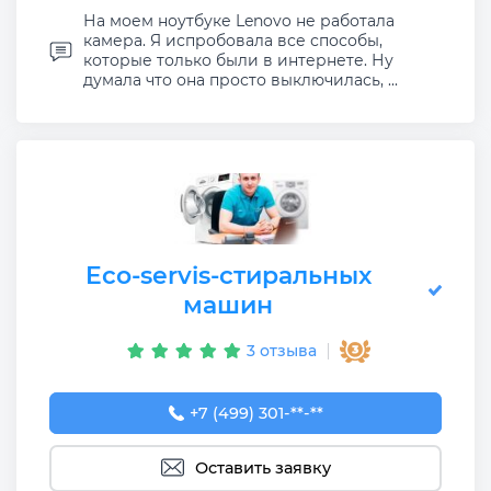
На моем ноутбуке Lenovo не работала
камера. Я испробовала все способы,
которые только были в интернете. Ну
думала что она просто выключилась, ...
Eco-servis-стиральных
машин
3 отзыва
+7 (499) 301-78-70
+7 (499) 301-**-**
Оставить заявку