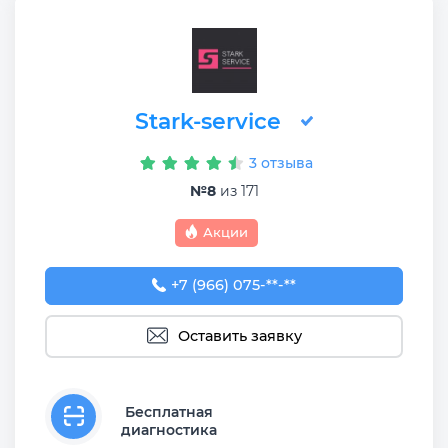
Stark-service
3 отзыва
№8
из 171
Акции
+7 (966) 075-75-70
+7 (966) 075-**-**
Оставить заявку
Бесплатная
диагностика