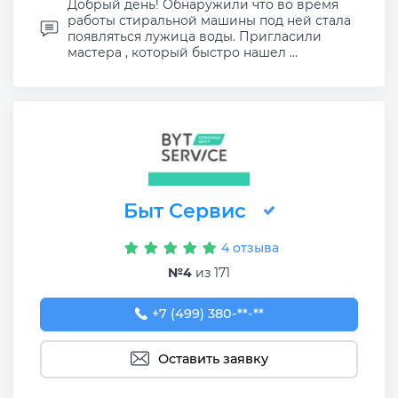
Добрый день! Обнаружили что во время
работы стиральной машины под ней стала
появляться лужица воды. Пригласили
мастера , который быстро нашел ...
Быт Сервис
4 отзыва
№4
из 171
+7 (499) 380-63-81
+7 (499) 380-**-**
Оставить заявку