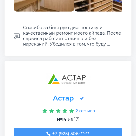
Спасибо за быструю диагностику и
качественный ремонт моего айпада. После
сервиса работает отлично и без
нареканий. Убедился в том, что буду ...
Астар
2 отзыва
№14
из 171
+7 (925) 506-33-36
+7 (925) 506-**-**