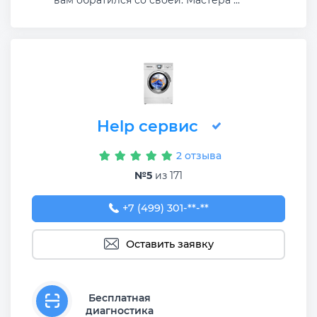
Help сервис
2 отзыва
№5
из 171
+7 (499) 301-78-77
+7 (499) 301-**-**
Оставить заявку
Бесплатная
диагностика