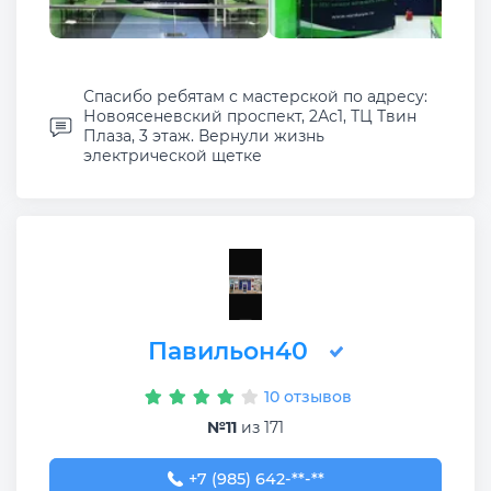
Спасибо ребятам с мастерской по адресу:
Новоясеневский проспект, 2Ас1, ТЦ Твин
Плаза, 3 этаж. Вернули жизнь
электрической щетке
Павильон40
10 отзывов
№11
из 171
+7 (985) 642-33-58
+7 (985) 642-**-**