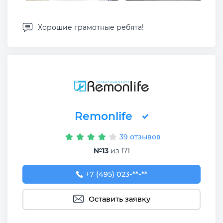
Хорошие грамотные ребята!
Remonlife
39 отзывов
№13
из 171
+7 (495) 023-43-42
+7 (495) 023-**-**
Оставить заявку