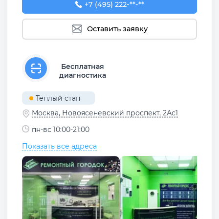
+7 (495) 222-07-17
+7 (495) 222-**-**
Оставить заявку
Бесплатная
диагностика
Теплый стан
Москва, Новоясеневский проспект, 2Ас1
пн-вс 10:00-21:00
Показать все адреса