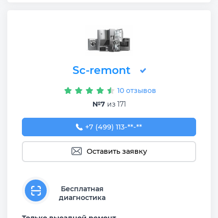
Sc-remont
10 отзывов
№7
из 171
+7 (499) 113-44-74
+7 (499) 113-**-**
Оставить заявку
Бесплатная
диагностика