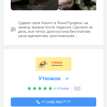
Сдавал свой Xiaomi в ТехноПрофикс на
замену экрана после падения. Сделали за
день, всё чётко: диагностика бесплатная,
цена адекватная, оригинальная ...
Утюжок
4 отзыва
+7 (495) 363-57-03
+7 (495) 363-**-**