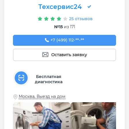
Техсервис24
25 отзывов
№15
из 171
+7 (499) 112-17-14
+7 (499) 112-**-**
Оставить заявку
Бесплатная
диагностика
Москва, Выезд на дом