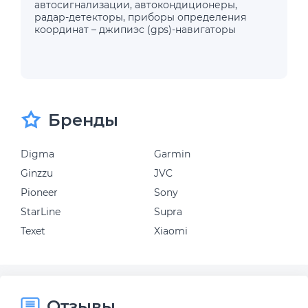
автосигнализации
,
автокондиционеры
,
радар-детекторы
,
приборы определения
координат – джипиэс (gps)-навигаторы
Бренды
Digma
Garmin
Ginzzu
JVC
Pioneer
Sony
StarLine
Supra
Texet
Xiaomi
Отзывы