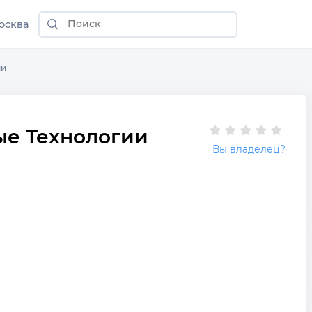
осква
ии
ые Технологии
Вы владелец?