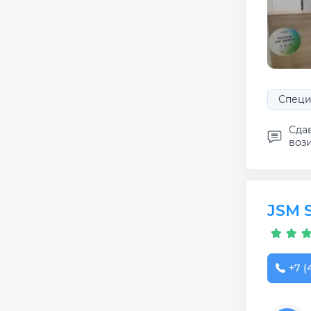
Специ
Сда
вози
JSM S
+7 (