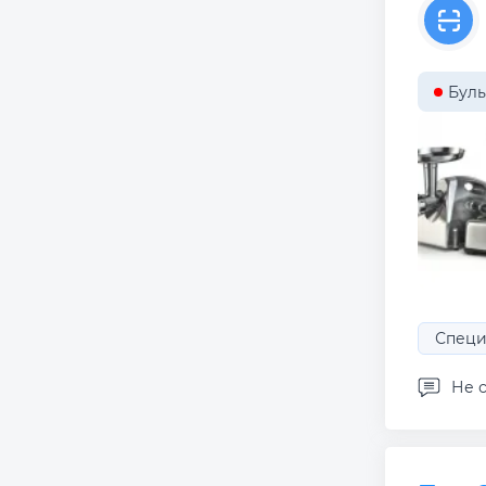
Буль
Специ
Не с