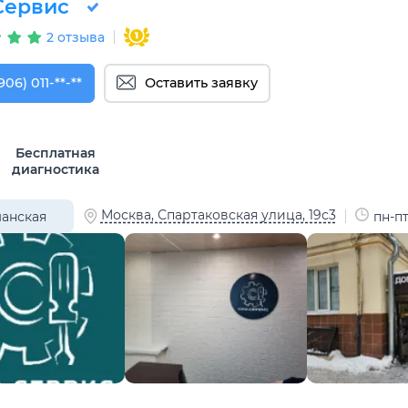
Сервис
2 отзыва
906) 011-11-90
906) 011-**-**
Оставить заявку
Бесплатная
диагностика
Москва, Спартаковская улица, 19с3
анская
пн-пт