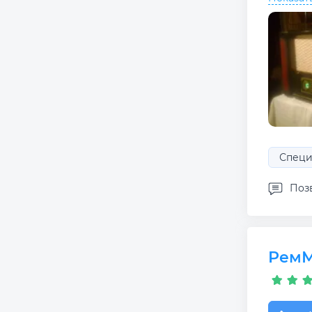
Специ
Позв
РемМ