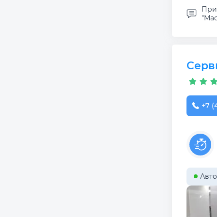
При
"Мас
Серв
+7 (
Авто