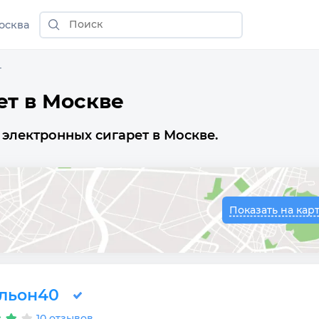
осква
т
ет в Москве
электронных сигарет в Москве.
Показать на кар
льон40
10 отзывов