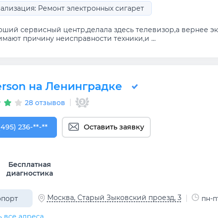
ализация: Ремонт электронных сигарет
оший сервисный центр,делала здесь телевизор,а вернее эк
мают причину неисправности техники,и ...
erson на Ленинградке
28 отзывов
495) 236-90-08
(495) 236-**-**
Оставить заявку
Бесплатная
диагностика
Москва, Старый Зыковский проезд, 3
опорт
пн-пт
ь все адреса