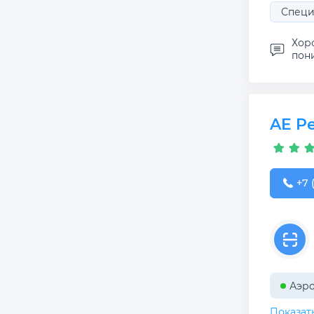
Специ
Хор
пони
AE P
+7 (
+7 
Аэр
Показат