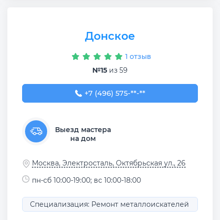
Донское
1 отзыв
№15
из 59
+7 (496) 575-05-43
+7 (496) 575-**-**
Выезд мастера
на дом
Москва, Электросталь, Октябрьская ул., 26
пн-сб 10:00-19:00; вс 10:00-18:00
Специализация: Ремонт металлоискателей