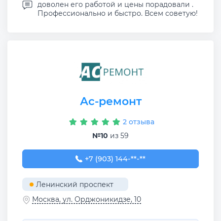
доволен его работой и цены порадовали .
Профессионально и быстро. Всем советую!
Ас-ремонт
2 отзыва
№10
из 59
+7 (903) 144-79-40
+7 (903) 144-**-**
Ленинский проспект
Москва, ул. Орджоникидзе, 10