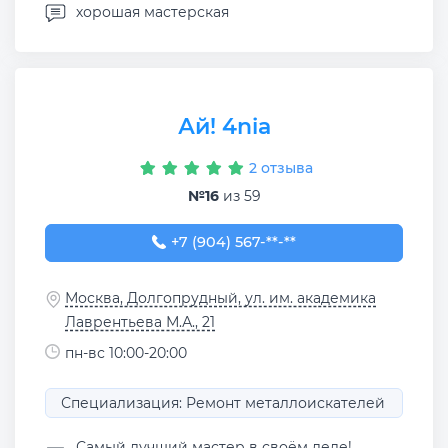
хорошая мастерская
Ай! 4nia
2 отзыва
№16
из 59
+7 (904) 567-85-08
+7 (904) 567-**-**
Москва, Долгопрудный, ул. им. академика
Лаврентьева М.А., 21
пн-вс 10:00-20:00
Специализация: Ремонт металлоискателей
Самый лучший мастер в своём деле!