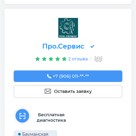
Про.Сервис
2 отзыва
+7 (906) 011-11-90
+7 (906) 011-**-**
Оставить заявку
Бесплатная
диагностика
Бауманская