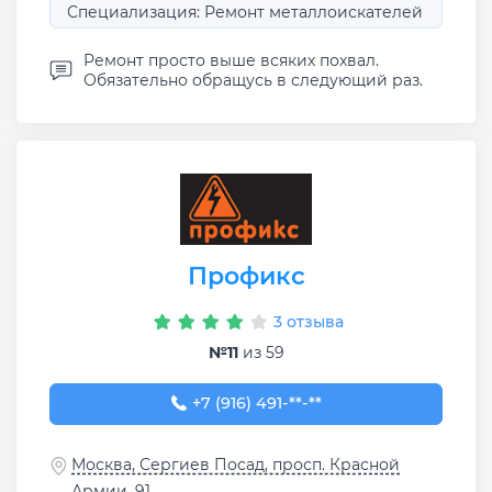
Специализация: Ремонт металлоискателей
Ремонт просто выше всяких похвал.
Обязательно обращусь в следующий раз.
Профикс
3 отзыва
№11
из 59
+7 (916) 491-90-50
+7 (916) 491-**-**
Москва, Сергиев Посад, просп. Красной
Армии, 91