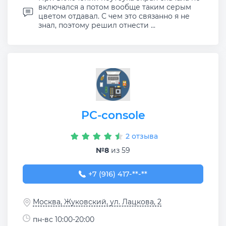
включался а потом вообще таким серым
цветом отдавал. С чем это связанно я не
знал, поэтому решил отнести ...
PC-console
2 отзыва
№8
из 59
+7 (916) 417-69-96
+7 (916) 417-**-**
Москва, Жуковский, ул. Лацкова, 2
пн-вс 10:00-20:00