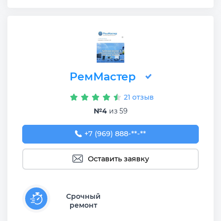
РемМастер
21 отзыв
№4
из 59
+7 (969) 888-66-33
+7 (969) 888-**-**
Оставить заявку
Срочный
ремонт