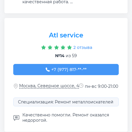
качественная работа. ...
Atl service
2 отзыва
№14
из 59
+7 (977) 817-84-87
+7 (977) 817-**-**
Москва, Северное шоссе, 4
пн-вс 9:00-21:00
Специализация: Ремонт металлоискателей
Качественно помогли. Ремонт оказался
недорогой.