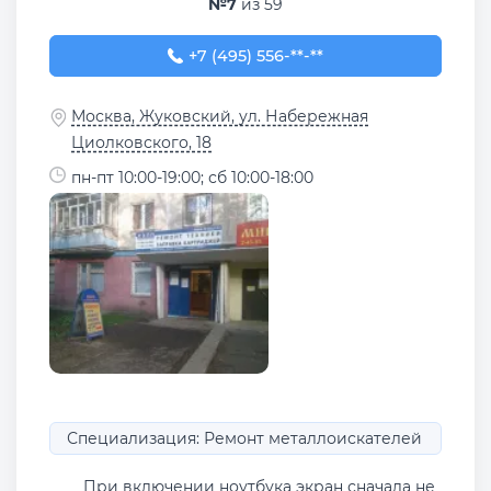
№7
из 59
+7 (495) 556-28-04
+7 (495) 556-**-**
Москва, Жуковский, ул. Набережная
Циолковского, 18
пн-пт 10:00-19:00; сб 10:00-18:00
Специализация: Ремонт металлоискателей
При включении ноутбука экран сначала не