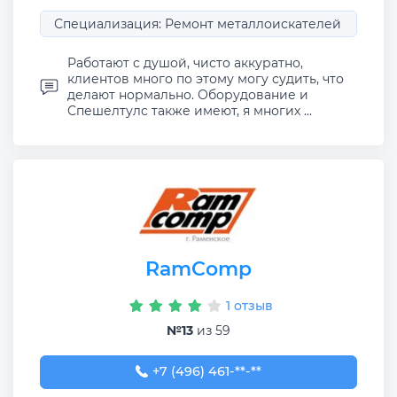
Специализация: Ремонт металлоискателей
Работают с душой, чисто аккуратно,
клиентов много по этому могу судить, что
делают нормально. Оборудование и
Спешелтулс также имеют, я многих ...
RamComp
1 отзыв
№13
из 59
+7 (496) 461-05-36
+7 (496) 461-**-**