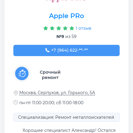
Apple PRo
1 отзыв
№9
из 59
+7 (964) 622-55-82
+7 (964) 622-**-**
Срочный
ремонт
Москва, Серпухов, ул. Горького, 5А
пн-пт 11:00-20:00; сб 11:00-18:00
Специализация: Ремонт металлоискателей
Хорошие специалист Александр! Остался