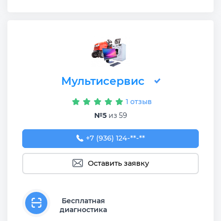
Мультисервис
1 отзыв
№5
из 59
+7 (936) 124-37-22
+7 (936) 124-**-**
Оставить заявку
Бесплатная
диагностика