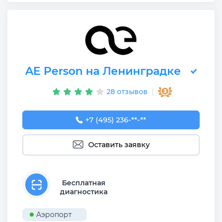
AE Person на Ленинградке
28 отзывов
+7 (495) 236-90-08
+7 (495) 236-**-**
Оставить заявку
Бесплатная
диагностика
Аэропорт