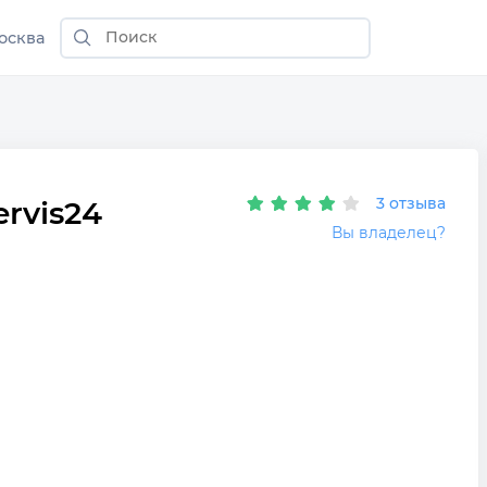
осква
3 отзыва
rvis24
Вы владелец?