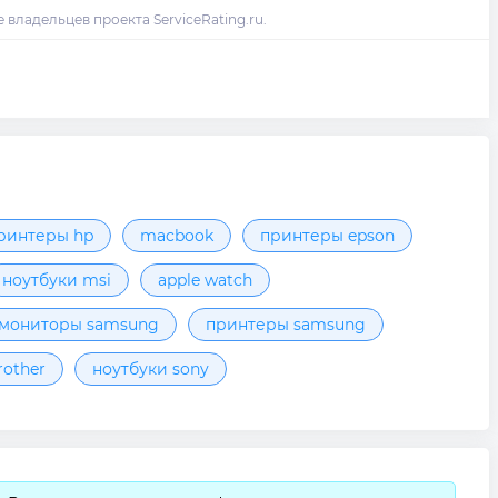
ринтеры hp
macbook
принтеры epson
ноутбуки msi
apple watch
мониторы samsung
принтеры samsung
other
ноутбуки sony