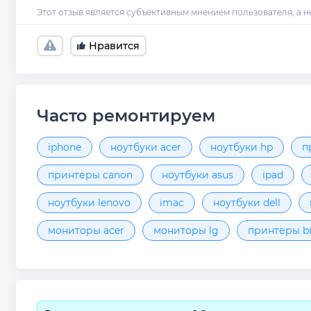
Нравится
Часто ремонтируем
iphone
ноутбуки acer
ноутбуки hp
п
принтеры canon
ноутбуки asus
ipad
ноутбуки lenovo
imac
ноутбуки dell
мониторы acer
мониторы lg
принтеры br